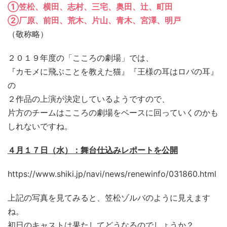
①
笠松、横田、志村、三宅、奥田、辻、町田
②厂原、前田、荒木、片山、青木、宮澤、明戸
（敬称略）
２０１９年度の「こころの劇場」では、
『カモメに飛ぶことを教えた猫』『王様の耳はロバの耳』
の
２作品の上演が決定しているようですので、
片方のチームはこころの劇場をベースに回っていくのかも
しれないですね。
４月１７日（水）：舞台仕込みレポートを公開
https://www.shiki.jp/navi/news/renewinfo/031860.html
上記の写真を見てみると、笠松ゾルバのように見えます
ね。
初日のキャストは果たしてどうなるのでしょうか？