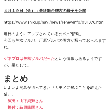
４月１９日（金）：最終舞台稽古の様子を公開
https://www.shiki.jp/navi/news/renewinfo/031876.html
連日のようにアップされている公式HP情報。
今回も笠松ゾルバ、厂原ゾルバの両方が写っておられます
ね。
ゲネプロは笠松ゾルバだった
という情報もあるようです
が、果たして…
まとめ
いよいよ開幕が迫ってきた『カモメに飛ぶことを教えた
猫』。
演出：山下純輝さん
振付：萩原隆匡さん