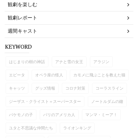
観劇を楽しむ
観劇レポート
週間キャスト
KEYWORD
はじまりの樹の神話
アナと雪の女王
アラジン
エビータ
オペラ座の怪人
カモメに飛ぶことを教えた猫
キャッツ
グッズ情報
コロナ対策
コーラスライン
ジーザス・クライスト＝スーパースター
ノートルダムの鐘
バケモノの子
パリのアメリカ人
マンマ・ミーア！
ユタと不思議な仲間たち
ライオンキング