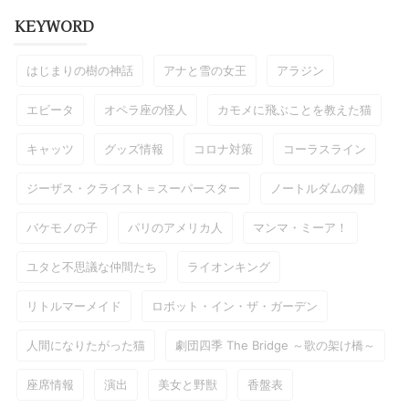
KEYWORD
はじまりの樹の神話
アナと雪の女王
アラジン
エビータ
オペラ座の怪人
カモメに飛ぶことを教えた猫
キャッツ
グッズ情報
コロナ対策
コーラスライン
ジーザス・クライスト＝スーパースター
ノートルダムの鐘
バケモノの子
パリのアメリカ人
マンマ・ミーア！
ユタと不思議な仲間たち
ライオンキング
リトルマーメイド
ロボット・イン・ザ・ガーデン
人間になりたがった猫
劇団四季 The Bridge ～歌の架け橋～
座席情報
演出
美女と野獣
香盤表