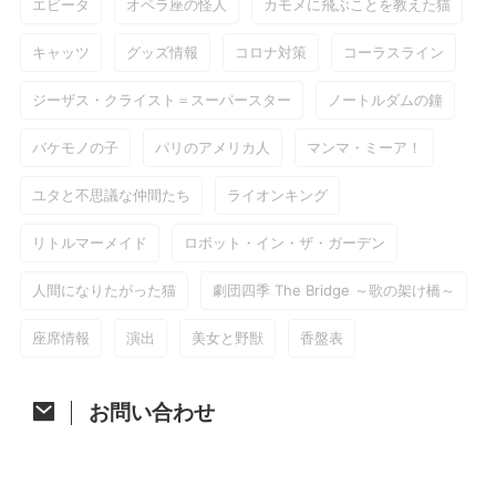
エビータ
オペラ座の怪人
カモメに飛ぶことを教えた猫
キャッツ
グッズ情報
コロナ対策
コーラスライン
ジーザス・クライスト＝スーパースター
ノートルダムの鐘
バケモノの子
パリのアメリカ人
マンマ・ミーア！
ユタと不思議な仲間たち
ライオンキング
リトルマーメイド
ロボット・イン・ザ・ガーデン
人間になりたがった猫
劇団四季 The Bridge ～歌の架け橋～
座席情報
演出
美女と野獣
香盤表
お問い合わせ