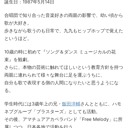
誕生日：1987年5月14日
合唱団で知り合った音楽好きの両親の影響で、幼い頃から
歌が大好き。
歩きながら歌うのも日常で、九九もヒップホップで覚えた
というほど。
10歳の時に初めて『ソング＆ダンス ミュージカルの花
束』を観劇。
さらに、本物の芸術に触れてほしいという教育方針を持つ
両親に連れられて様々な舞台に足を運ぶうちに、
自分も歌で表現する側の人間になりたいと思うようにな
る。
学生時代には3歳年上の兄・
飯田洋輔
さんとともに、ハモ
ネプグループ「ブラスターズ」としても活動。
その後、アマチュアアカペラバンド「Free Melody」に所
属しつつ、日本各地で活動を行う。