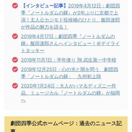
【インタビュー記事】
2019年4月12日：劇団四
季『ノートルダムの鐘』が2年ぶりに京都で上
演！主人公カジモド役候補のひとり、飯田達郎
が作品の魅力を語る！
2019年4月17日：劇団四季『ノートルダムの
鐘』飯田達郎さんへインタビュー！＠デイライ
トタッキー
2019年11月1日：学年便り 翔 武生第一中学校
2019年12月25日：心の光と闇を問う 劇団四
季「ノートルダムの鐘」 九州初上陸
2020年1月24日：大人がハマるディズニー作
品。ミュージカル『ノートルダムの鐘』が福岡
へ
劇団四季公式ホームページ：過去のニュース記
事