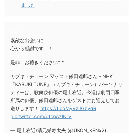
ました
素敵な出会いに
心から感謝です！！
是非、お聴きください^ ^
カブキ・チューン ▽ゲスト飯田達郎さん - NHK
「KABUKI TUNE」（カブキ・チューン）パーソナリ
ティーは、歌舞伎俳優の尾上右近。今週は劇団四季
所属の俳優、飯田達郎さんをゲストにお迎えしてお
送りします！
https://t.co/ayVzJGbyqR
pic.twitter.com/dtcpAzINrV
— 尾上右近/清元栄寿太夫 (@UKON_KENx2)