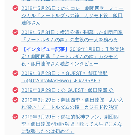
2018年5月26日：のりコレ 劇団四季 ミュー
ジカル「ノートルダムの鐘」カジモド役 飯田
達郎さん
2018年5月31
日：横浜公演が開幕した劇団四季
『ノートルダムの鐘』の主役の一人を務める
【インタビュー記事】
2019年1月8日：千秋楽決
定！劇団四季「ノートルダムの鐘」カジモド
役・飯田達郎さん独占インタビュー
2019年3月28日：＊GUEST＊ 飯田達郎
（@UtAnItaMasHiwo）♪ #765AFD
2019年3月29日：◇ GUEST : 飯田達郎 ◇
2019年3月29日：劇団四季・飯田達郎 思い入
れ深い「ノートルダムの鐘」カジモド役熱演
2019年3月29日：熱狂的阪神ファン、劇団四
季・飯田達郎が国歌独唱「歌って人生でこんな
に緊張したのは初めて」