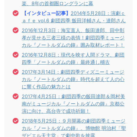
楽、8年の首都圏ロングランに幕
【インタビュー記事】
2014年5月28日：演劇ｃ
ａｆｅ vol.6 劇団四季 飯田洋輔さん・達郎さん
2016年12月3日：海宝直人、飯田達郎、田中彰
孝が見せる三者三様の表情！劇団四季ミュージ
カル『ノートルダムの鐘』囲み取材レポート！
2016年12月8日：現代を映す人間ドラマ、劇団
四季「ノートルダムの鐘」最終通し稽古
2017年3月14日：劇団四季ディズニーミュージ
カル『ノートルダムの鐘』時代を超えて人の心
に響く作品の魅力とは
2017年4月25日：劇団四季の飯田達郎＆岡村美
南がミュージカル『ノートルダムの鐘』京都公
演に向け、高台寺で成功祈願！
2018年5月25日：９月開幕の劇団四季ミュージ
カル『ノートルダムの鐘』。博物館 明治村「聖
ザビエル天主堂」で劇中歌を披露