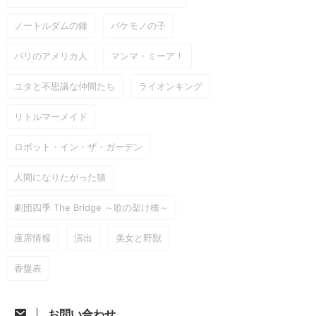
ノートルダムの鐘
バケモノの子
パリのアメリカ人
マンマ・ミーア！
ユタと不思議な仲間たち
ライオンキング
リトルマーメイド
ロボット・イン・ザ・ガーデン
人間になりたがった猫
劇団四季 The Bridge ～歌の架け橋～
座席情報
演出
美女と野獣
香盤表
お問い合わせ