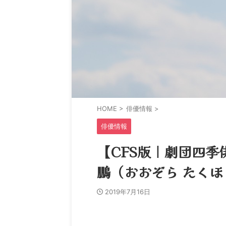
HOME
>
俳優情報
>
俳優情報
【CFS版｜劇団四季
鵬（おおぞら たくほ
2019年7月16日