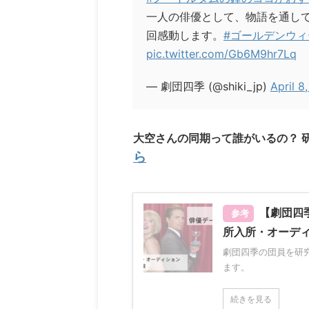
一人の俳優として、物語を通し
回感動します。
#ゴールデンウィ
pic.twitter.com/Gb6M9hr7Lq
— 劇団四季 (@shiki_jp)
April 8
大空さんの同期って誰がいるの？ 
ら
【劇団四
参考
所入所・オーデ
劇団四季の団員を研
ます。
続きを見る