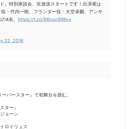
イド』特別座談会、生放送スタートです！出演者は
ク役・竹内一樹、フランダー役・大空卓鵬、アンサ
の4名。
https://t.co/66yuv998vv
ry 22, 2016
。
＝スーパースター』で初舞台を踏む。
スター』
ジョーン
トロイリュス