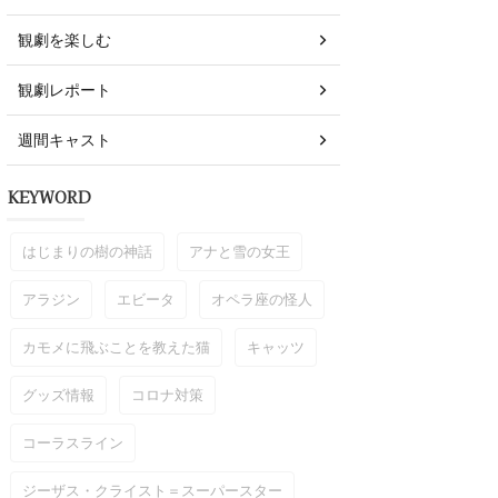
観劇を楽しむ
観劇レポート
週間キャスト
KEYWORD
はじまりの樹の神話
アナと雪の女王
アラジン
エビータ
オペラ座の怪人
カモメに飛ぶことを教えた猫
キャッツ
グッズ情報
コロナ対策
コーラスライン
ジーザス・クライスト＝スーパースター