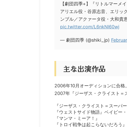
【劇団四季+】『リトルマーメ
アリエル役・谷原志音、エリッ
ンブル／アクァータ役・大和貴恵
pic.twitter.com/L6nkNI60wj
— 劇団四季 (@shiki_jp)
Februa
主な出演作品
2006年10月オーディションに合格
2007年『ジーザス・クライスト
『ジーザス・クライスト＝スーパー
『ウェストサイド物語』ベイビー・
『マンマ・ミーア！』
『トロイ戦争は起こらないだろう』