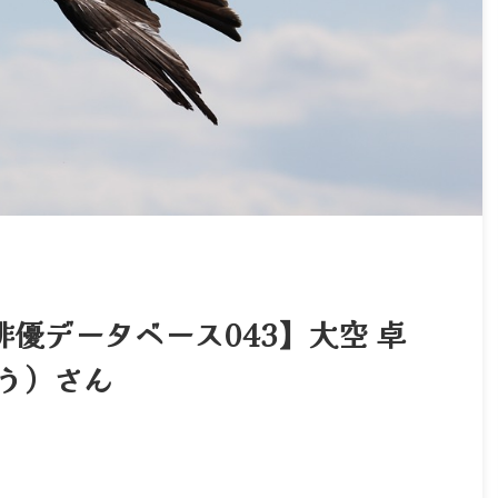
俳優データベース043】大空 卓
う）さん