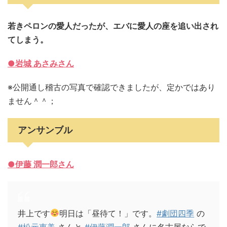
若きペロンの愛人だったが、エバに愛人の座を追い出され
てしまう。
●岩城 あさみさん
※公開通し稽古の写真で確認できましたが、定かではあり
ません＾＾；
アンサンブル
●伊藤 潤一郎さん
井上です
明日は「昼待て！」です。
#劇団四季
の
#松元恵美
さんと
#伊藤潤一郎
さんに名古屋ならで