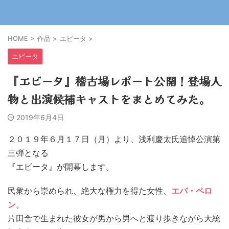
HOME
>
作品
>
エビータ
>
エビータ
『エビータ』稽古場レポート公開！登場人
物と出演候補キャストをまとめてみた。
2019年6月4日
２０１９年６月１７日（月）より、浅利慶太氏追悼公演第
三弾となる
『エビータ』が開幕します。
民衆から崇められ、絶大な権力を得た女性、
エバ・ペロ
ン
。
片田舎で生まれた彼女が男から男へと渡り歩きながら大統