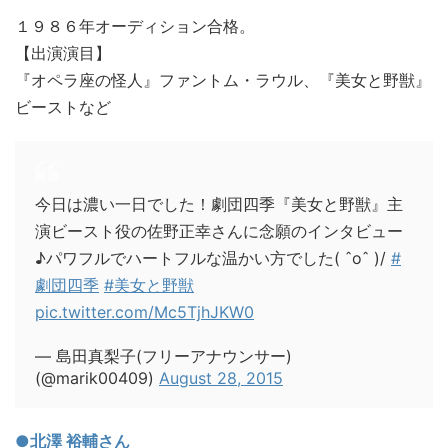
１９８６年オーディション合格。
【出演演目】
『オペラ座の怪人』ファントム・ラウル、『美女と野獣』
ビーストなど
今日は濃い一日でした！劇団四季『美女と野獣』主
演ビースト役の佐野正幸さんに念願のインタビュー
♪パワフルでハートフルな温かい方でした( ˆoˆ )/
#
劇団四季
#美女と野獣
pic.twitter.com/Mc5TjhJKW0
— 島田真梨子(フリーアナウンサー)
(@marik00409)
August 28, 2015
●北澤 裕輔さん