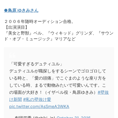
●鳥原 ゆきみさん
２００６年随時オーディション合格。
【出演演目】
『美女と野獣』ベル、『ウィキッド』グリンダ、『サウン
ド・オブ・ミュージック』マリアなど
「可愛すぎるデュティユル」
デュティユルが職探しをするシーンでゴロゴロして
いる時と、「愛の頭痛」でこぐまのような座り方を
している時、まるで動物みたいで可愛いんです。こ
の場面が大好き！（イザベル役・鳥原ゆきみ）
#壁抜
け新聞
#私の壁抜け愛
pic.twitter.com/AsSmeA3WKA
— 劇団四季 (@shiki_jp)
October 31, 2016