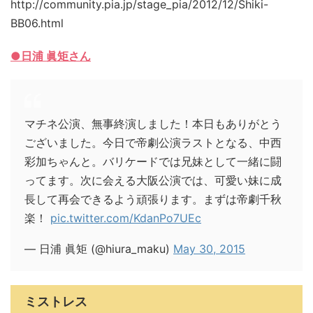
http://community.pia.jp/stage_pia/2012/12/Shiki-
BB06.html
●日浦
眞矩さん
マチネ公演、無事終演しました！本日もありがとう
ございました。今日で帝劇公演ラストとなる、中西
彩加ちゃんと。バリケードでは兄妹として一緒に闘
ってます。次に会える大阪公演では、可愛い妹に成
長して再会できるよう頑張ります。まずは帝劇千秋
楽！
pic.twitter.com/KdanPo7UEc
— 日浦 眞矩 (@hiura_maku)
May 30, 2015
ミストレス