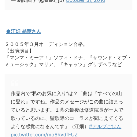
●江畑 晶慧さん
２００５年３月オーディション合格。
【出演演目】
『マンマ・ミーア！』ソフィ・ドナ、『サウンド・オブ・
ミュージック』マリア、『キャッツ』グリザベラなど
作品内で“私のお気に入り”は？「曲は『すべての山
に登れ』ですね。作品のメセージがこの曲に詰まっ
ていると思います。１幕の最後は修道院長が一人で
歌っているのに、聖歌隊のコーラスが聞こえてくる
ような感覚になるんです」（江畑）
#アルプごはん
pic.twitter.com/mo6RvdfFUZ