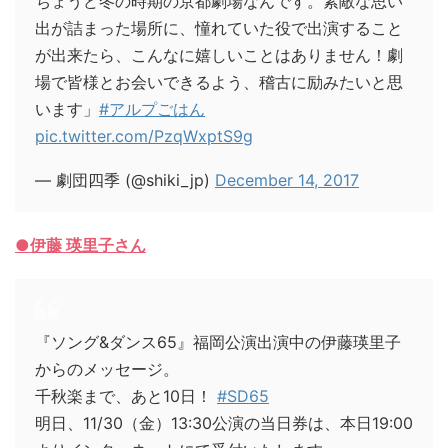
ちょうど冬の時期の京都劇場なんです。素敵な思い
出が詰まった場所に、憧れていた役で出演すること
が出来たら、こんなに嬉しいことはありません！劇
場で皆様とお会いできるよう、稽古に励みたいと思
います」
#アルプごはん
pic.twitter.com/PzqWxptS9g
— 劇団四季 (@shiki_jp)
December 14, 2017
●伊藤 瑛里子さん
『ソング&ダンス65』福岡公演出演中の伊藤瑛里子
からのメッセージ。
千秋楽まで、あと10日！
#SD65
明日、11/30（金）13:30公演の当日券は、本日19:00