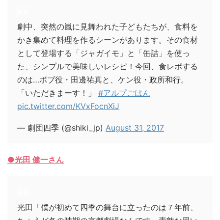
劇中、突然の嵐に見舞われた子どもたちが、食料を
かき集めて料理を作るシーンがあります。その食材
として登場する「ジャガイモ」と「缶詰」を使っ
た、シンプルで美味しいレシピ！今回、食レポする
のは…ボブ役・田邊祐真と、ケン役・政所和行。
「いただきまーす！」
#アルプごはん
pic.twitter.com/KVxFocnXiJ
— 劇団四季 (@shiki_jp)
August 31, 2017
●光田 健一さん
光田「僕が初めて四季の舞台に立ったのは７年前、