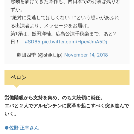
感動を届けてきた本作も、西日本での公演は残りわ
ずか。
“絶対に見逃してほしくない！”という想いがあふれ
る出演者より、メッセージをお届け。
第1弾は、飯田洋輔。広島公演千秋楽まで、あと2
日！
#SD65
pic.twitter.com/HpeVJmA5Dj
— 劇団四季 (@shiki_jp)
November 14, 2018
ペロン
労働階級から支持を集め、のち大統領に就任。
エバと２人でアルゼンチンに変革を起こすべく突き進んで
いく。
●佐野 正幸さん