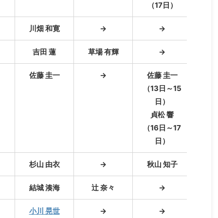
（17日）
川畑 和寛
→
→
吉田 蓮
草場 有輝
→
佐藤 圭一
→
佐藤 圭一
貞
（13日～15
日）
貞松 響
（16日～17
日）
杉山 由衣
→
秋山 知子
結城 湊海
辻 奈々
→
小川 晃世
→
→