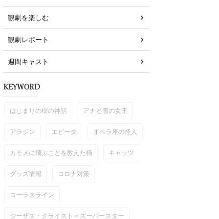
観劇を楽しむ
観劇レポート
→
→
週間キャスト
→
→
KEYWORD
→
→
はじまりの樹の神話
アナと雪の女王
→
→
アラジン
エビータ
オペラ座の怪人
 耕平
→
カモメに飛ぶことを教えた猫
キャッツ
 楓汰
→
グッズ情報
コロナ対策
コーラスライン
ジーザス・クライスト＝スーパースター