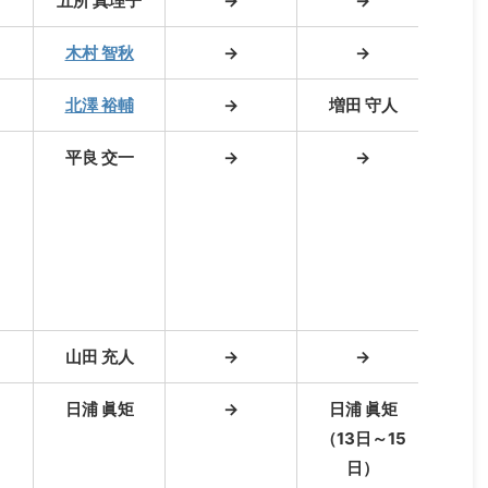
五所 真理子
→
→
木村 智秋
→
→
戸田
北澤 裕輔
→
増田 守人
平良 交一
→
→
村
（2
平良
（2
山田 充人
→
→
日浦 眞矩
→
日浦 眞矩
雲田
（13日～15
日）