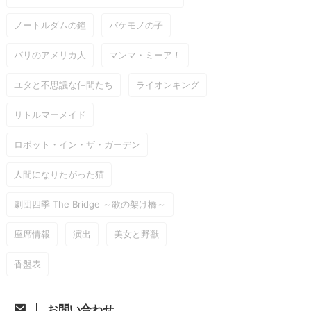
ノートルダムの鐘
バケモノの子
→
新井 克
パリのアメリカ人
マンマ・ミーア！
→
吉田 蓮
ユタと不思議な仲間たち
ライオンキング
松 響
→
リトルマーメイド
ロボット・イン・ザ・ガーデン
人間になりたがった猫
劇団四季 The Bridge ～歌の架け橋～
→
→
座席情報
演出
美女と野獣
香盤表
→
→
→
→
お問い合わせ