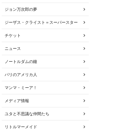
ジョン万次郎の夢
ジーザス・クライスト＝スーパースター
チケット
ニュース
/20-
1/26-
/24
1/31
ノートルダムの鐘
→
佐野正幸
パリのアメリカ人
マンマ・ミーア！
→
海沼千明
メディア情報
 健一
→
ユタと不思議な仲間たち
→
→
リトルマーメイド