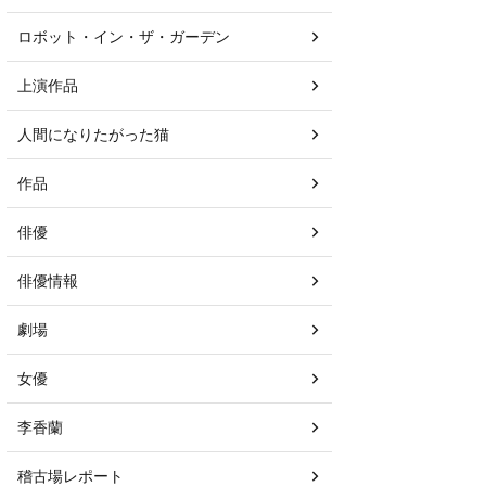
→
→
ロボット・イン・ザ・ガーデン
 愛子
→
上演作品
→
→
人間になりたがった猫
 俊英
村 俊英
作品
2日～24
日）
俳優
 交一
0日～21
俳優情報
日）
劇場
→
→
女優
 隆弘
→
李香蘭
稽古場レポート