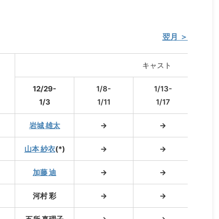
翌月 ＞
キャスト
12/29-
1/8-
1/13-
1
1/3
1/11
1/17
1
岩城 雄太
→
→
山本 紗衣
(*)
→
→
加藤 迪
→
→
光田
河村 彩
→
→