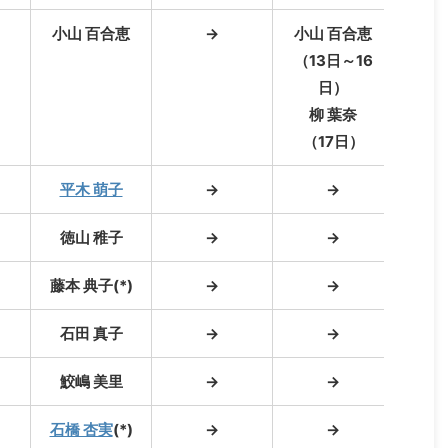
小山 百合恵
→
小山 百合恵
柳
（13日～16
日）
柳 葉奈
（17日）
平木 萌子
→
→
徳山 稚子
→
→
藤本 典子(*)
→
→
佐野
石田 真子
→
→
鮫嶋 美里
→
→
石橋 杏実
(*)
→
→