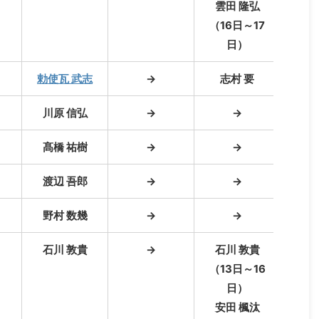
雲田 隆弘
（16日～17
日）
勅使瓦 武志
→
志村 要
川原 信弘
→
→
髙橋 祐樹
→
→
渡辺 吾郎
→
→
野村 数幾
→
→
中橋
石川 敦貴
→
石川 敦貴
安田
（13日～16
日）
安田 楓汰