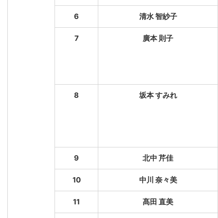
6
清水 智紗子
7
廣本 則子
8
坂本 すみれ
9
北中 芹佳
10
中川 奈々美
11
髙田 直美