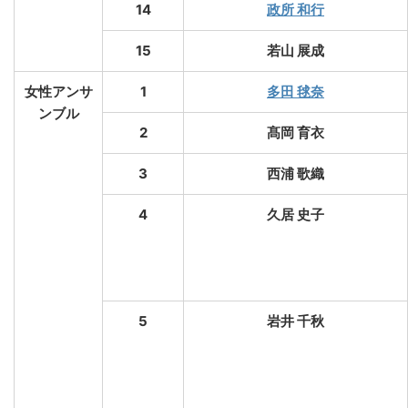
14
政所 和行
15
若山 展成
女性アンサ
1
多田 毬奈
ンブル
2
髙岡 育衣
3
西浦 歌織
4
久居 史子
5
岩井 千秋