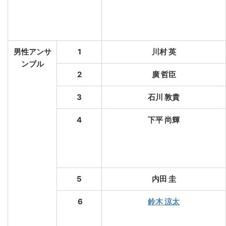
男性アンサ
1
川村 英
ンブル
2
廣 哲臣
3
石川 敦貴
4
下平 尚輝
5
内田 圭
6
鈴木 涼太