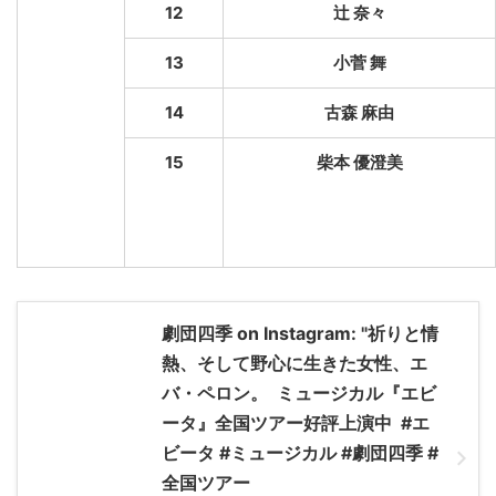
12
辻 奈々
13
小菅 舞
14
古森 麻由
15
柴本 優澄美
劇団四季 on Instagram: "祈りと情
熱、そして野心に生きた女性、エ
バ・ペロン。 ミュージカル『エビ
ータ』全国ツアー好評上演中 #エ
ビータ #ミュージカル #劇団四季 #
全国ツアー