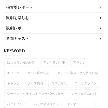
稽古場レポート
観劇を楽しむ
観劇レポート
週間キャスト
KEYWORD
はじまりの樹の神話
アナと雪の女王
アラジン
エビータ
オペラ座の怪人
カモメに飛ぶことを教えた猫
キャッツ
グッズ情報
コロナ対策
コーラスライン
ジーザス・クライスト＝スーパースター
ノートルダムの鐘
バケモノの子
パリのアメリカ人
マンマ・ミーア！