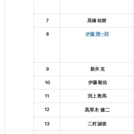
7
髙橋 祐樹
8
伊藤 潤一郎
9
新井 克
10
伊藤 駿佑
11
渕上 数馬
12
髙草木 健二
13
二村 誠俊