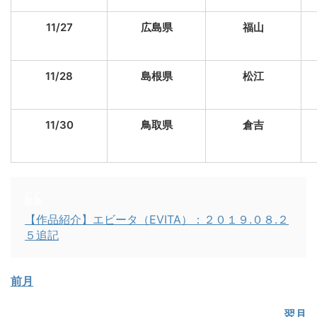
11/27
広島県
福山
11/28
島根県
松江
11/30
鳥取県
倉吉
【作品紹介】エビータ（EVITA）：２０１９.０８.２
５追記
前月
翌月