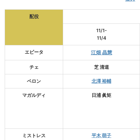
配役
11/1-
11/4
エビータ
江畑 晶慧
チェ
芝 清道
ペロン
北澤 裕輔
マガルディ
日浦 眞矩
ミストレス
平木 萌子