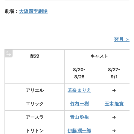
劇場：
大阪四季劇場
翌月 ＞
配役
キャスト
8/20-
8/27-
8/25
9/1
アリエル
若奈 まりえ
→
エリック
竹内 一樹
玉木 隆寛
アースラ
青山 弥生
→
トリトン
伊藤 潤一郎
→