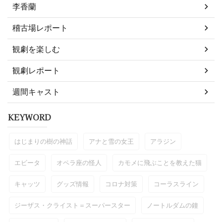
李香蘭
稽古場レポート
観劇を楽しむ
観劇レポート
週間キャスト
KEYWORD
はじまりの樹の神話
アナと雪の女王
アラジン
エビータ
オペラ座の怪人
カモメに飛ぶことを教えた猫
キャッツ
グッズ情報
コロナ対策
コーラスライン
ジーザス・クライスト＝スーパースター
ノートルダムの鐘