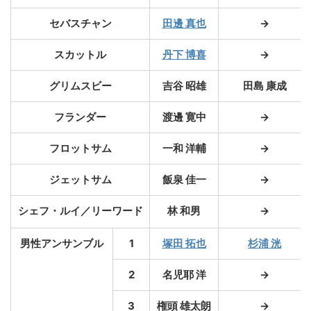
セバスチャン
田邊 真也
→
スカットル
丹下 博喜
→
グリムスビー
吉谷 昭雄
田島 康成
フランダー
渡邊 寛中
→
フロットサム
一和 洋輔
→
ジェットサム
飯泉 佳一
→
シェフ・ルイ／リーワード
林 和男
→
男性アンサンブル
1
塚田 拓也
杉浦 洸
2
名児耶 洋
→
3
権頭 雄太朗
→