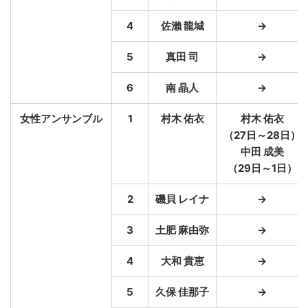
4
佐瀨 龍城
→
5
真田 司
→
6
南 晶人
→
女性アンサンブル
1
村木 佑衣
村木 佑衣
（27日～28日）
中田 成美
（29日～1日）
2
磯貝 レイナ
→
3
土肥 麻由弥
→
4
大和 貴恵
→
5
久保 佳那子
→