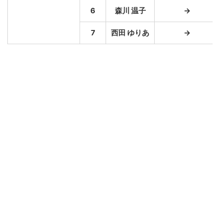
6
森川 温子
→
7
西田 ゆりあ
→