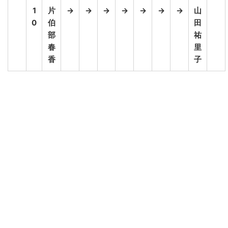
1
片
→
→
→
→
→
→
→
山
0
伯
田
部
祐
春
里
香
子