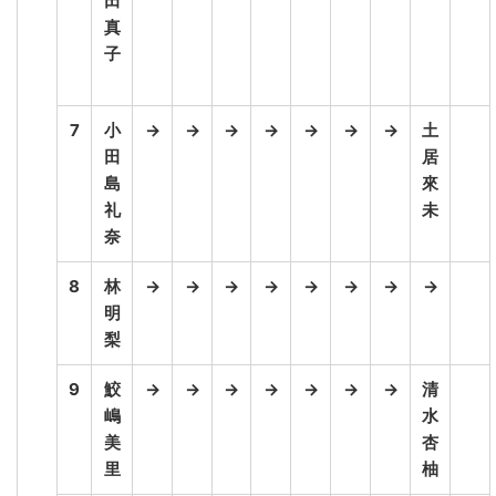
田
真
子
7
小
→
→
→
→
→
→
→
土
田
居
島
來
礼
未
奈
8
林
→
→
→
→
→
→
→
→
明
梨
9
鮫
→
→
→
→
→
→
→
清
嶋
水
美
杏
里
柚