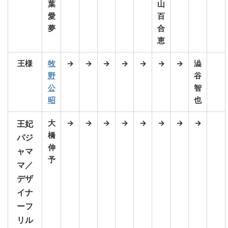
葉
山
愛
百
夢
合
恵
王様
牧
→
→
→
→
→
→
→
澁
野
谷
公
智
昭
也
大
→
→
→
→
→
→
→
→
王妃
橋
パジ
伸
ャマ
予
マ／
デザ
イナ
ーフ
リル