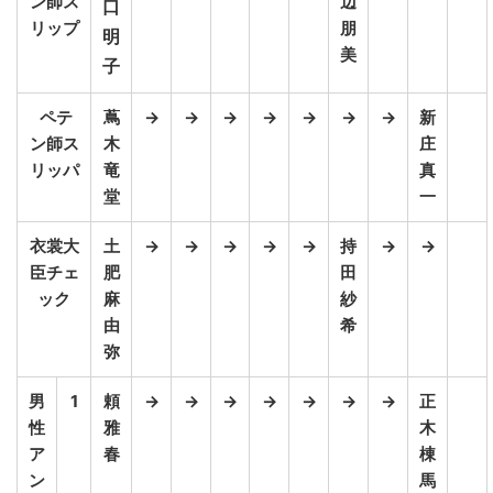
ン師ス
辺
口
リップ
朋
明
美
子
ペテ
蔦
→
→
→
→
→
→
→
新
ン師ス
木
庄
リッパ
竜
真
堂
一
衣裳大
土
→
→
→
→
→
持
→
→
臣チェ
肥
田
ック
麻
紗
由
希
弥
男
1
頼
→
→
→
→
→
→
→
正
性
雅
木
ア
春
棟
ン
馬