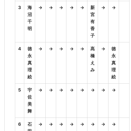
3
海
→
→
→
→
→
新
→
→
沼
宮
千
有
明
香
子
4
徳
→
→
→
→
→
髙
→
徳
永
橋
永
真
え
真
理
み
理
絵
絵
5
宇
→
→
→
→
→
→
→
→
佐
美
舞
6
石
→
→
→
→
→
→
→
→