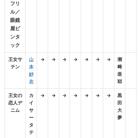
フリ
ル／
眼鏡
屋ピ
ンタ
ック
王女サ
山
→
→
→
→
→
→
→
潮
テン
本
﨑
紗
亜
衣
耶
王女の
カ
→
→
→
→
→
→
→
黒
恋人デ
イ
田
ニム
サ
大
ー
夢
タ
テ