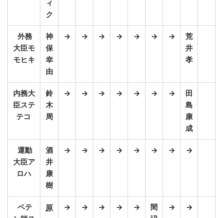
ィ
ク
外務
神
→
→
→
→
→
→
→
荒
大臣モ
保
井
モヒキ
幸
孝
由
内務大
鈴
→
→
→
→
→
→
→
田
臣ステ
木
島
テコ
周
康
成
運動
酒
→
→
→
→
→
→
→
→
大臣ア
井
ロハ
康
樹
ペテ
→
→
→
→
→
間
→
→
原