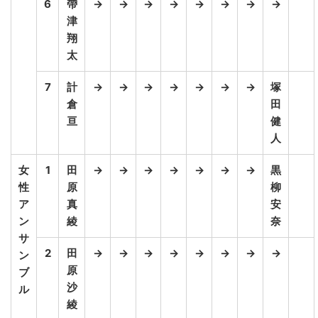
6
帶
→
→
→
→
→
→
→
→
津
翔
太
7
計
→
→
→
→
→
→
→
塚
倉
田
亘
健
人
女
1
田
→
→
→
→
→
→
→
黒
性
原
柳
ア
真
安
ン
綾
奈
サ
2
田
→
→
→
→
→
→
→
→
ン
原
ブ
沙
ル
綾