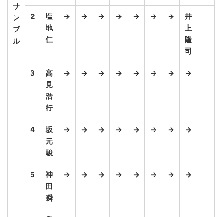
サ
2
塩
→
→
→
→
→
→
→
井
ン
地
上
ブ
仁
隆
ル
司
3
高
→
→
→
→
→
→
→
→
見
浩
行
4
坂
→
→
→
→
→
→
→
→
元
駿
5
神
→
→
→
→
→
→
→
→
田
瞬