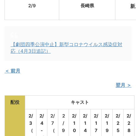
2/9
長崎県
新
【劇団四季公演中止】新型コロナウイルス感染症対
応（4月3日追記）
＜ 前月
翌月 ＞
配役
キャスト
2/
2/
2/
2
2/
2/
2/
2/
2/
2/
3
4
7
/
1
1
1
1
2
2
（
-
（
9
0
4
7
9
5
8