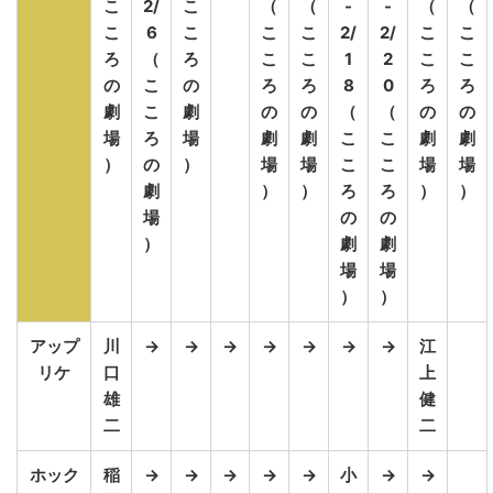
こ
2/
こ
（
（
-
-
（
（
こ
6
こ
こ
こ
2/
2/
こ
こ
ろ
（
ろ
こ
こ
1
2
こ
こ
の
こ
の
ろ
ろ
8
0
ろ
ろ
劇
こ
劇
の
の
（
（
の
の
場
ろ
場
劇
劇
こ
こ
劇
劇
）
の
）
場
場
こ
こ
場
場
劇
）
）
ろ
ろ
）
）
場
の
の
）
劇
劇
場
場
）
）
アップ
川
→
→
→
→
→
→
→
江
リケ
口
上
雄
健
二
二
ホック
稲
→
→
→
→
→
小
→
→