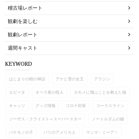
稽古場レポート
観劇を楽しむ
観劇レポート
週間キャスト
KEYWORD
はじまりの樹の神話
アナと雪の女王
アラジン
エビータ
オペラ座の怪人
カモメに飛ぶことを教えた猫
キャッツ
グッズ情報
コロナ対策
コーラスライン
ジーザス・クライスト＝スーパースター
ノートルダムの鐘
バケモノの子
パリのアメリカ人
マンマ・ミーア！