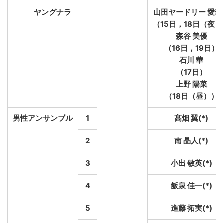
ヤングナラ
山田ヤードリー 愛理
（15日，18日（夜
森谷 美優
（16日，19日）
石川 華
（17日）
上野 陽菜
（18日（昼））
男性アンサンブル
1
髙畑 翼(*)
2
南 晶人(*)
3
小出 敏英(*)
4
飯泉 佳一(*)
5
進藤 拓実(*)