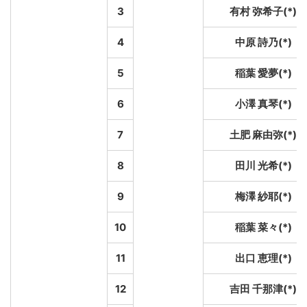
3
有村 弥希子(*)
4
中原 詩乃(*)
5
稲葉 愛夢(*)
6
小澤 真琴(*)
7
土肥 麻由弥(*)
8
田川 光希(*)
9
梅澤 紗耶(*)
10
稲葉 菜々(*)
11
出口 恵理(*)
12
吉田 千那津(*)