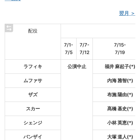
翌月 ＞
配役
7/1-
7/7-
7/15-
7/5
7/12
7/19
ラフィキ
公演中止
福井 麻起子(*)
ムファサ
内海 雅智(*)
ザズ
布施 陽由(*)
スカー
髙橋 基史(*)
シェンジ
小林 英恵(*)
バンザイ
大塚 道人(*)