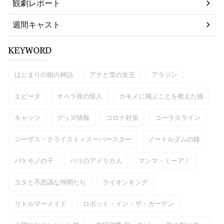
観劇レポート
週間キャスト
KEYWORD
はじまりの樹の神話
アナと雪の女王
アラジン
エビータ
オペラ座の怪人
カモメに飛ぶことを教えた猫
キャッツ
グッズ情報
コロナ対策
コーラスライン
ジーザス・クライスト＝スーパースター
ノートルダムの鐘
バケモノの子
パリのアメリカ人
マンマ・ミーア！
ユタと不思議な仲間たち
ライオンキング
リトルマーメイド
ロボット・イン・ザ・ガーデン