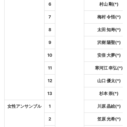
6
村山 剛(*)
7
梅村 令悟(*)
8
太田 知寿(*)
9
沢樹 陽聖(*)
10
安倍 大夢(*)
11
寒河江 幸弘(*)
12
山口 優太(*)
13
杉本 崇(*)
女性アンサンブル
1
川原 晶絵(*)
2
笠原 光希(*)