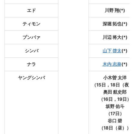
エド
川野 翔(*)
ティモン
深堀 拓也(*)
プンバァ
川辺 将大(*)
シンバ
山下 啓太
(*)
ナラ
木内 志奈
(*)
ヤングシンバ
小木曽 太洋
（15日，18日（夜
奥田 航史郎
（16日，19日）
坂野 佑斗
（17日）
谷口 碧
（18日（昼））