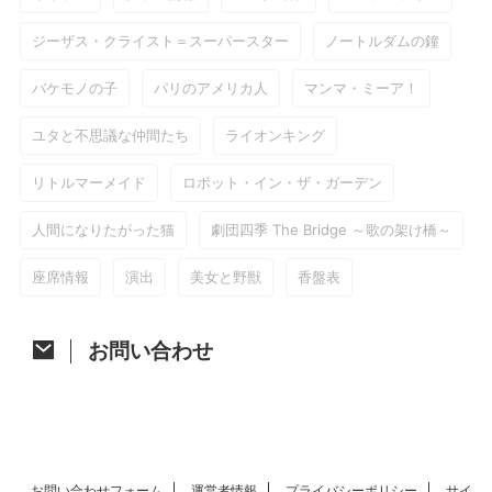
ジーザス・クライスト＝スーパースター
ノートルダムの鐘
バケモノの子
パリのアメリカ人
マンマ・ミーア！
ユタと不思議な仲間たち
ライオンキング
リトルマーメイド
ロボット・イン・ザ・ガーデン
人間になりたがった猫
劇団四季 The Bridge ～歌の架け橋～
座席情報
演出
美女と野獣
香盤表
お問い合わせ
お問い合わせフォーム
運営者情報
プライバシーポリシー
サイ