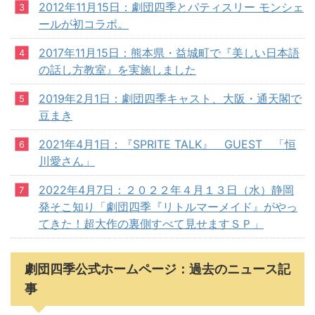
2012年11月15日：劇団四季とパティスリー モンシェ
ールが初コラボ。
2017年11月15日：熊本県・益城町で『美しい日本語
の話し方教室』を実施しました
2019年2月1日：劇団四季キャスト、大阪・通天閣で
豆まき
2021年4月1日：『SPRITE TALK』 GUEST 「恒
川愛さん」
2022年4月7日：２０２２年４月１３日（水）静岡
発そこ知り「劇団四季『リトルマーメイド』がやっ
てきた！超大作の裏側すべて見せますＳＰ」
劇団四季公式ホームページ：過去のニュース記
事