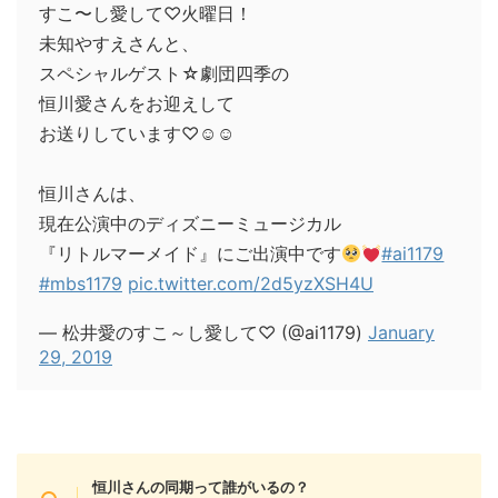
すこ〜し愛して♡火曜日！
未知やすえさんと、
スペシャルゲスト☆劇団四季の
恒川愛さんをお迎えして
お送りしています♡☺︎☺︎
恒川さんは、
現在公演中のディズニーミュージカル
『リトルマーメイド』にご出演中です
#ai1179
#mbs1179
pic.twitter.com/2d5yzXSH4U
— 松井愛のすこ～し愛して♡ (@ai1179)
January
29, 2019
恒川さんの同期って誰がいるの？