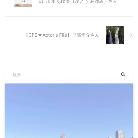
6】加藤 あゆ美（かとう あゆみ）さん
【CFS★Actor's File】戸高圭介さん