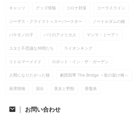
キャッツ
グッズ情報
コロナ対策
コーラスライン
ジーザス・クライスト＝スーパースター
ノートルダムの鐘
バケモノの子
パリのアメリカ人
マンマ・ミーア！
ユタと不思議な仲間たち
ライオンキング
リトルマーメイド
ロボット・イン・ザ・ガーデン
人間になりたがった猫
劇団四季 The Bridge ～歌の架け橋～
座席情報
演出
美女と野獣
香盤表
お問い合わせ