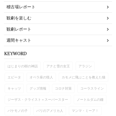
稽古場レポート
観劇を楽しむ
観劇レポート
週間キャスト
KEYWORD
はじまりの樹の神話
アナと雪の女王
アラジン
エビータ
オペラ座の怪人
カモメに飛ぶことを教えた猫
キャッツ
グッズ情報
コロナ対策
コーラスライン
ジーザス・クライスト＝スーパースター
ノートルダムの鐘
バケモノの子
パリのアメリカ人
マンマ・ミーア！