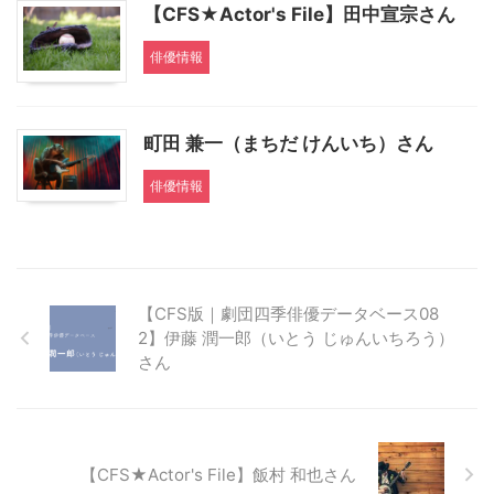
【CFS★Actor's File】田中宣宗さん
俳優情報
町田 兼一（まちだ けんいち）さん
俳優情報
【CFS版｜劇団四季俳優データベース08
2】伊藤 潤一郎（いとう じゅんいちろう）
さん
【CFS★Actor's File】飯村 和也さん