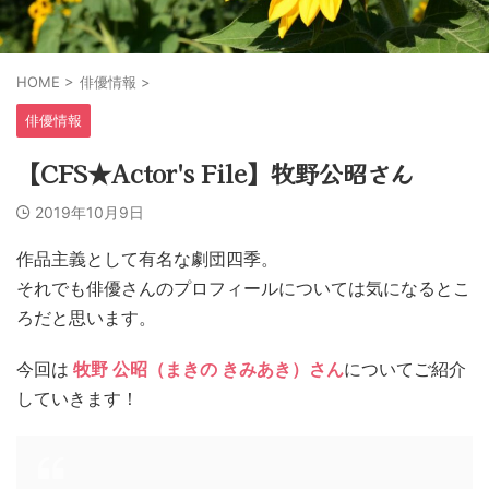
HOME
>
俳優情報
>
俳優情報
【CFS★Actor's File】牧野公昭さん
2019年10月9日
作品主義として有名な劇団四季。
それでも俳優さんのプロフィールについては気になるとこ
ろだと思います。
今回は
牧野 公昭（まきの きみあき
）さん
についてご紹介
していきます！