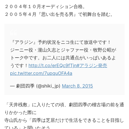
２００４年１０月オーディション合格。
２００５年４月『思い出を売る男』で初舞台を踏む。
『アラジン』予約状況をニコ生にて放送中です！
ジーニー役・瀧山久志とジャファー役・牧野公昭が
トーク中です。お二人には共通点がいっぱいあるよ
うです！
http://t.co/erEQc9fTjn
#アラジン発売
pic.twitter.com/7upquOFA4a
— 劇団四季 (@shiki_jp)
March 8, 2015
「天井桟敷」に入りたての頃、劇団四季の稽古場の前を通
りかかった際に
寺山氏から「四季は芝居だけで生活をできることを目指し
ている」と聞いたそう。