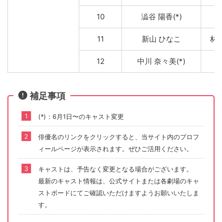
10
澁谷 陽香(*)
11
新山 ひなこ
林 
12
中川 奈々美(*)
補足事項
(*)：6月1日〜のキャスト変更
俳優名のリンクをクリックすると、当サイト内のプロフ
ィールページが表示されます。ぜひご活用ください。
キャストは、予告なく変更となる場合がございます。
最新のキャスト情報は、公式サイトまたは各劇場のキャ
ストボードにてご確認いただけますようお願いいたしま
す。