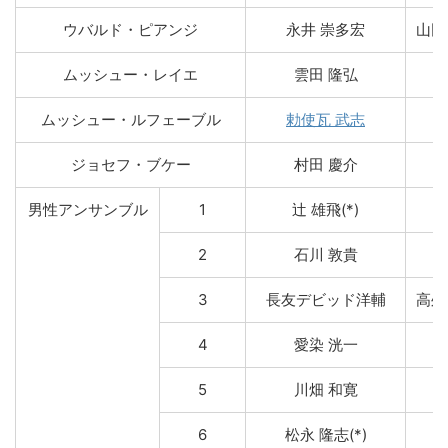
ウバルド・ピアンジ
永井 崇多宏
山田
ムッシュー・レイエ
雲田 隆弘
ムッシュー・ルフェーブル
勅使瓦 武志
ジョセフ・ブケー
村田 慶介
男性アンサンブル
1
辻 雄飛(*)
2
石川 敦貴
3
長友デビッド洋輔
高舛
4
愛染 洸一
5
川畑 和寛
6
松永 隆志(*)