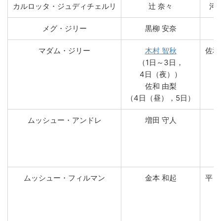
カルロッタ・ジュディチェルリ
辻 奈々
河村
メグ・ジリー
黒柳 安奈
マダム・ジリー
木村 智秋
佐和
（1日～3日，
4日（夜））
佐和 由梨
（4日（昼），5日）
ムッシュー・アンドレ
増田 守人
ムッシュー・フィルマン
金本 和起
平良