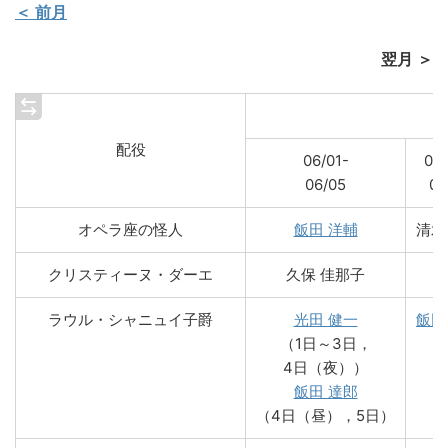
＜ 前月
翌月 ＞
配役
06/01-
06/
06/05
06
オペラ座の怪人
飯田 洋輔
清水
クリスティーヌ・ダーエ
久保 佳那子
ラウル・シャニュイ子爵
光田 健一
飯田
（1日～3日，
4日（夜））
飯田 達郎
（4日（昼），5日）