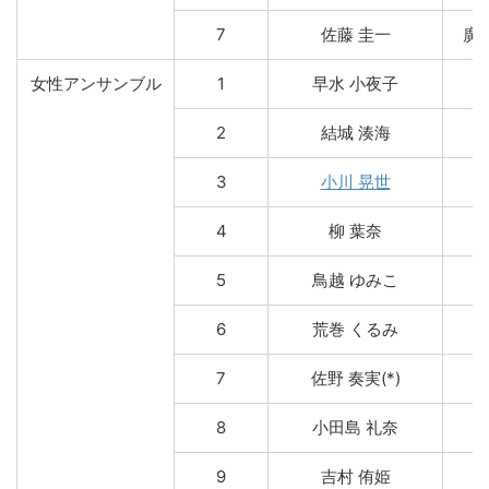
7
佐藤 圭一
廣 
女性アンサンブル
1
早水 小夜子
2
結城 湊海
3
小川 晃世
4
柳 葉奈
5
鳥越 ゆみこ
6
荒巻 くるみ
7
佐野 奏実(*)
8
小田島 礼奈
9
吉村 侑姫