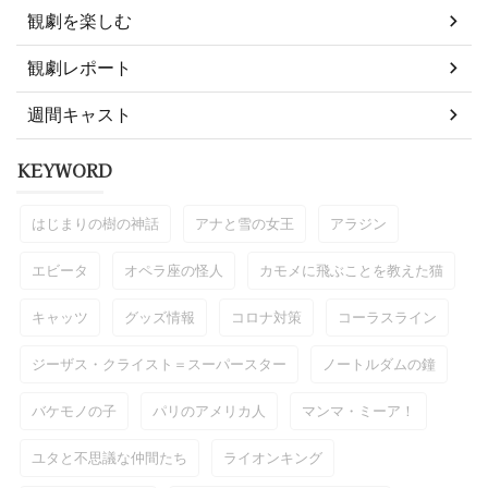
観劇を楽しむ
観劇レポート
週間キャスト
KEYWORD
はじまりの樹の神話
アナと雪の女王
アラジン
エビータ
オペラ座の怪人
カモメに飛ぶことを教えた猫
キャッツ
グッズ情報
コロナ対策
コーラスライン
ジーザス・クライスト＝スーパースター
ノートルダムの鐘
バケモノの子
パリのアメリカ人
マンマ・ミーア！
ユタと不思議な仲間たち
ライオンキング