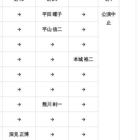
→
平田 曜子
→
公演中
止
→
平山 信二
→
→
→
→
→
→
本城 裕二
→
→
→
→
→
→
→
熊川 剣一
→
→
→
→
深見 正博
→
→