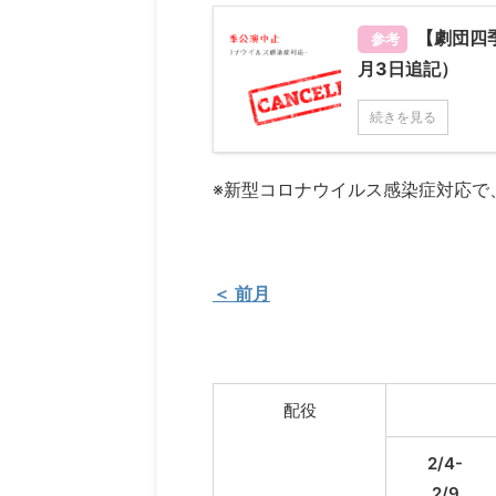
【劇団四
参考
月3日追記）
続きを見る
※新型コロナウイルス感染症対応で
＜ 前月
配役
2/4-
2/9