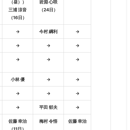
（昼））
岩淵 心咲
三浦 涼音
（24日）
（16日）
→
今村 綱利
→
→
→
→
→
→
→
小林 優
→
→
→
→
→
→
平田 郁夫
→
佐藤 幸治
梅村 令悟
佐藤 幸治
（11日）