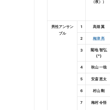
（夜））
男性アンサン
1
髙畑 翼
ブル
2
梅津 亮
菊地 智弘
3
(*)
4
秋山 一哉
5
安斎 恵太
6
村山 剛
7
梅村 令悟