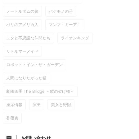
ノートルダムの鐘
バケモノの子
パリのアメリカ人
マンマ・ミーア！
ユタと不思議な仲間たち
ライオンキング
リトルマーメイド
ロボット・イン・ザ・ガーデン
人間になりたがった猫
劇団四季 The Bridge ～歌の架け橋～
座席情報
演出
美女と野獣
香盤表
お問い合わせ