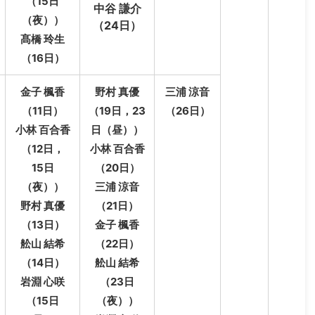
（15日
中谷 謙介
（夜））
（24日）
髙橋 玲生
（16日）
金子 楓香
野村 真優
三浦 涼音
（11日）
（19日，23
（26日）
小林 百合香
日（昼））
（12日，
小林 百合香
15日
（20日）
（夜））
三浦 涼音
野村 真優
（21日）
（13日）
金子 楓香
舩山 結希
（22日）
（14日）
舩山 結希
岩淵 心咲
（23日
（15日
（夜））