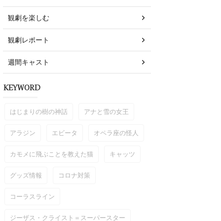
観劇を楽しむ
観劇レポート
週間キャスト
KEYWORD
はじまりの樹の神話
アナと雪の女王
アラジン
エビータ
オペラ座の怪人
カモメに飛ぶことを教えた猫
キャッツ
グッズ情報
コロナ対策
コーラスライン
ジーザス・クライスト＝スーパースター