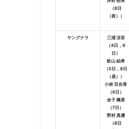
岸野 拓未
（8日
（夜））
ヤングナラ
三浦 涼音
（4日，9
日）
舩山 結希
（5日，8日
（昼））
小林 百合香
（6日）
金子 楓香
（7日）
野村 真優
（8日