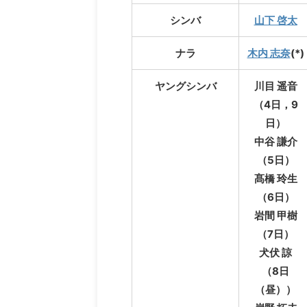
シンバ
山下 啓太
ナラ
木内 志奈
(*)
ヤングシンバ
川目 遥音
（4日，9
日）
中谷 謙介
（5日）
髙橋 玲生
（6日）
岩間 甲樹
（7日）
犬伏 諒
（8日
（昼））