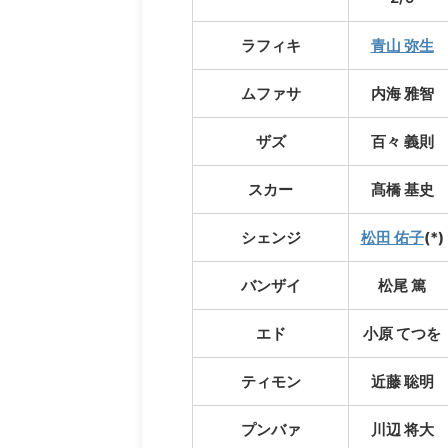
ラフィキ
青山 弥生
ムファサ
内海 雅智
ザズ
百々 義則
スカー
髙橋 基史
シェンジ
松田 佑子
(*)
バンザイ
松尾 篤
エド
小原 てつを
ティモン
近藤 聡明
プンバァ
川辺 将大