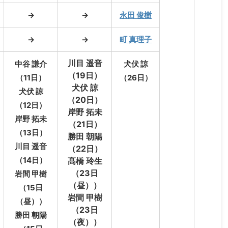
→
→
永田 俊樹
→
→
町 真理子
川目 遥音
中谷 謙介
犬伏 諒
（19日）
（11日）
（26日）
犬伏 諒
犬伏 諒
（20日）
（12日）
岸野 拓未
岸野 拓未
（21日）
（13日）
勝田 朝陽
川目 遥音
（22日）
（14日）
髙橋 玲生
（23日
岩間 甲樹
（昼））
（15日
岩間 甲樹
（昼））
（23日
勝田 朝陽
（夜））