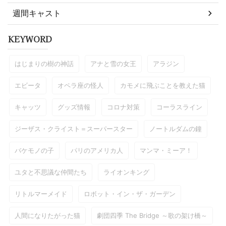
週間キャスト
KEYWORD
はじまりの樹の神話
アナと雪の女王
アラジン
エビータ
オペラ座の怪人
カモメに飛ぶことを教えた猫
キャッツ
グッズ情報
コロナ対策
コーラスライン
ジーザス・クライスト＝スーパースター
ノートルダムの鐘
バケモノの子
パリのアメリカ人
マンマ・ミーア！
ユタと不思議な仲間たち
ライオンキング
リトルマーメイド
ロボット・イン・ザ・ガーデン
人間になりたがった猫
劇団四季 The Bridge ～歌の架け橋～