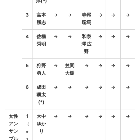
淳(*)
3
宮本
→
→
寺尾
→
→
→
勝志
聡馬
4
佐橋
→
→
和泉
→
→
→
秀明
澤 広
野
5
狩野
→
笠間
→
→
→
→
勇人
大樹
6
成田
→
→
→
→
→
→
颯太
(*)
女性
1
大中
→
→
→
→
→
→
アン
ゆか
（
サン
り
※
ブル
1