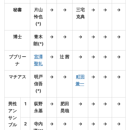
秘書
片山
→
→
三宅
→
→
→
怜也
克典
(*)
博士
青木
→
→
→
→
→
→
朗(*)
ブブリー
宮澤
→
辻 茜
→
→
→
→
ナ
聖礼
マチアス
明戸
→
→
町田
→
→
→
信吾
兼一
(*)
男性
1
荻野
→
肥田
→
→
→
→
アン
永基
晃哉
サン
2
寺内
→
→
→
→
→
→
ブル