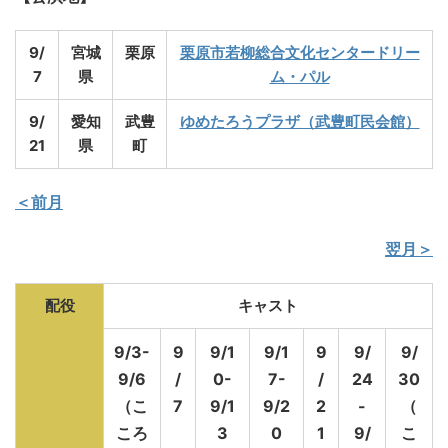
9/
宮城
栗原
栗原市若柳総合文化センタードリー
7
県
ム・パル
9/
愛知
武豊
ゆめたろうプラザ（武豊町民会館）
21
県
町
＜前月
翌月＞
配役
キャスト
9/3-
9
9/1
9/1
9
9/
9/
9
/6
/
0-
7-
/
24
30
（こ
7
9/1
9/2
2
-
（
ころ
3
0
1
9/
こ