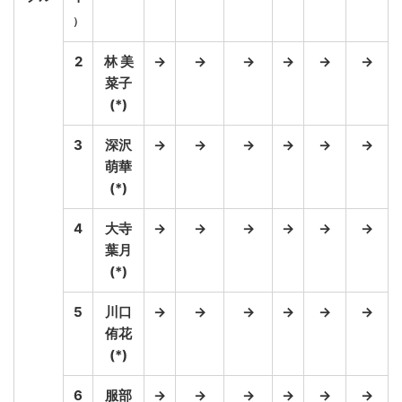
）
2
林 美
→
→
→
→
→
→
菜子
(*)
3
深沢
→
→
→
→
→
→
萌華
(*)
4
大寺
→
→
→
→
→
→
葉月
(*)
5
川口
→
→
→
→
→
→
侑花
(*)
6
服部
→
→
→
→
→
→