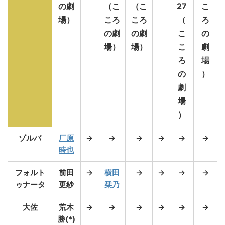
の劇
（こ
（こ
27
こ
場）
ころ
ころ
（
ろ
の劇
の劇
こ
の
場）
場）
こ
劇
ろ
場
の
）
劇
場
）
ゾルバ
厂原
→
→
→
→
→
→
時也
フォルト
前田
→
横田
→
→
→
→
ゥナータ
更紗
栞乃
大佐
荒木
→
→
→
→
→
→
勝(*)