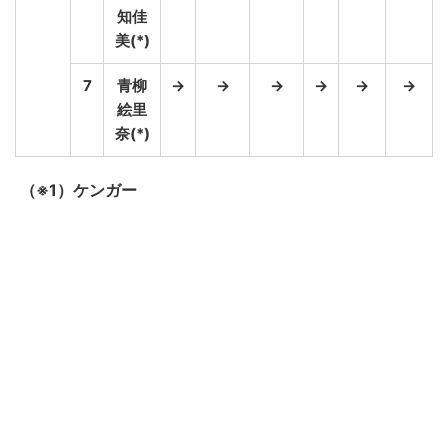
知佳
美(*)
7
青柳
→
→
→
→
→
→
絵里
奈(*)
（※1）ケンガー