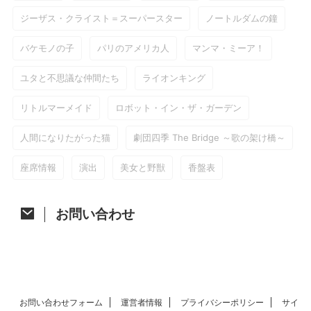
ジーザス・クライスト＝スーパースター
ノートルダムの鐘
バケモノの子
パリのアメリカ人
マンマ・ミーア！
ユタと不思議な仲間たち
ライオンキング
リトルマーメイド
ロボット・イン・ザ・ガーデン
人間になりたがった猫
劇団四季 The Bridge ～歌の架け橋～
座席情報
演出
美女と野獣
香盤表
お問い合わせ
お問い合わせフォーム
運営者情報
プライバシーポリシー
サイ