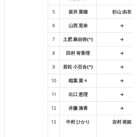
5
坂井 菜穂
杉山 由衣
6
山西 里奈
→
7
土肥 麻由弥(*)
→
8
田村 有香理
→
9
若松 小百合(*)
→
10
稲葉 菜々
→
11
出口 恵理
→
12
井藤 湊香
→
13
中村 ひかり
吉村 侑姫