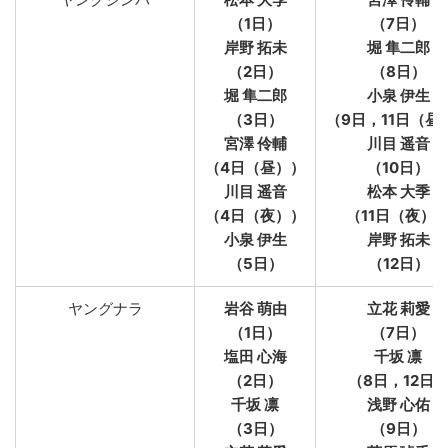
（1日）
（7日）
岸野 拓未
堀 隼二郎
（2日）
（8日）
堀 隼二郎
小泉 伊生
（3日）
（9日，11日（昼
宮澤 伶輔
川目 遥音
（4日（昼））
（10日）
川目 遥音
松本 大季
（4日（夜））
（11日（夜）
小泉 伊生
岸野 拓未
（5日）
（12日）
ヤングナラ
岩谷 萌由
立花 莉愛
（1日）
（7日）
塩田 心海
千坂 凛
（2日）
（8日，12日
千坂 凛
浅野 心佑
（3日）
（9日）