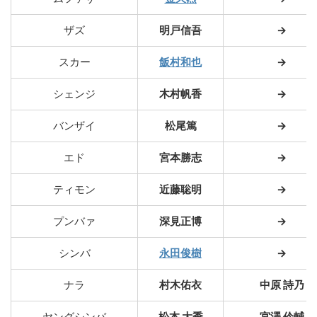
ザズ
明戸信吾
→
スカー
飯村和也
→
シェンジ
木村帆香
→
バンザイ
松尾篤
→
エド
宮本勝志
→
ティモン
近藤聡明
→
プンバァ
深見正博
→
シンバ
永田俊樹
→
ナラ
村木佑衣
中原 詩乃
ヤングシンバ
松本 大季
宮澤 伶輔