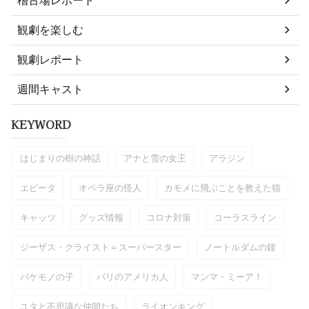
観劇を楽しむ
観劇レポート
週間キャスト
KEYWORD
はじまりの樹の神話
アナと雪の女王
アラジン
エビータ
オペラ座の怪人
カモメに飛ぶことを教えた猫
キャッツ
グッズ情報
コロナ対策
コーラスライン
ジーザス・クライスト＝スーパースター
ノートルダムの鐘
バケモノの子
パリのアメリカ人
マンマ・ミーア！
ユタと不思議な仲間たち
ライオンキング