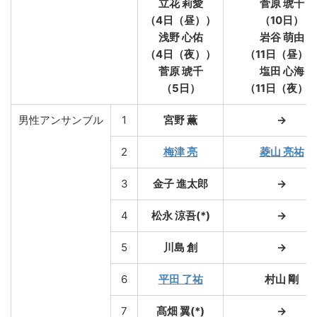
立花 莉愛
菅原 琥千
（4日（昼））
（10日）
浅野 心佑
岩谷 萌由
（4日（夜））
（11日（昼）
菅原 琥千
塩田 心海
（5日）
（11日（夜）
男性アンサンブル
1
宮野 薫
→
2
梅津 亮
菱山 亮祐
3
金子 進太郎
→
4
松永 涼吾(*)
→
5
川島 創
→
6
平田 了祐
村山 剛
7
髙畑 翼(*)
→