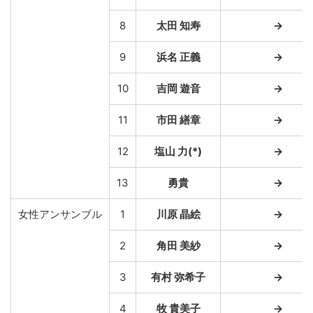
8
太田 知寿
→
9
浜名 正義
→
10
吉岡 遊音
→
11
市田 繕章
→
12
塩山 力(*)
→
13
勇貴
→
女性アンサンブル
1
川原 晶絵
→
2
角田 美紗
→
3
有村 弥希子
→
4
牧 貴美子
→