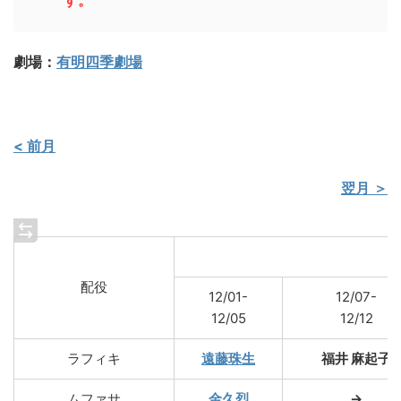
す。
劇場：
有明四季劇場
< 前月
翌月 ＞
配役
12/01-
12/07-
12/05
12/12
ラフィキ
遠藤珠生
福井 麻起子
ムファサ
金久烈
→