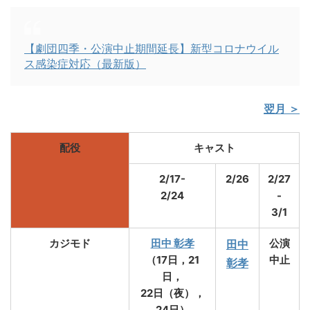
【劇団四季・公演中止期間延長】新型コロナウイル
ス感染症対応（最新版）
翌月 ＞
配役
キャスト
2/17-
2/26
2/27
2/24
-
3/1
カジモド
田中 彰孝
公演
田中
（17日，21
中止
彰孝
日，
22日（夜），
24日）