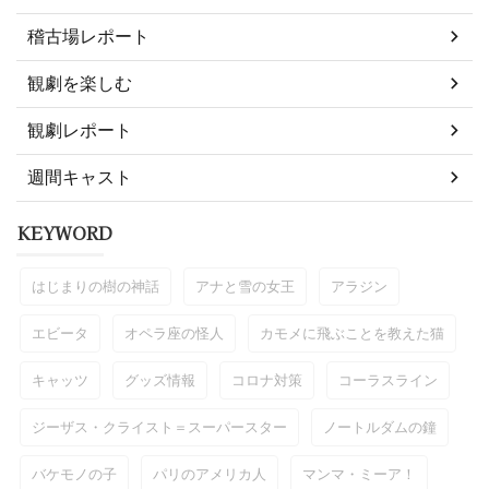
稽古場レポート
観劇を楽しむ
観劇レポート
週間キャスト
KEYWORD
はじまりの樹の神話
アナと雪の女王
アラジン
エビータ
オペラ座の怪人
カモメに飛ぶことを教えた猫
キャッツ
グッズ情報
コロナ対策
コーラスライン
ジーザス・クライスト＝スーパースター
ノートルダムの鐘
バケモノの子
パリのアメリカ人
マンマ・ミーア！