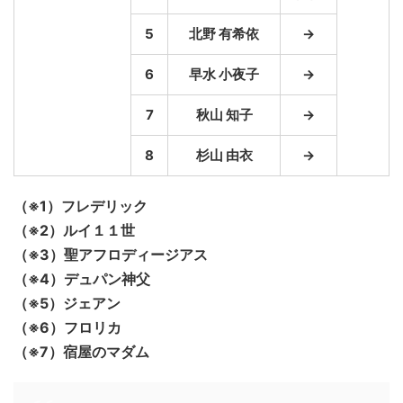
5
北野 有希依
→
6
早水 小夜子
→
7
秋山 知子
→
8
杉山 由衣
→
（※1）フレデリック
（※2）ルイ１１世
（※3）聖アフロディージアス
（※4）デュパン神父
（※5）ジェアン
（※6）フロリカ
（※7）宿屋のマダム