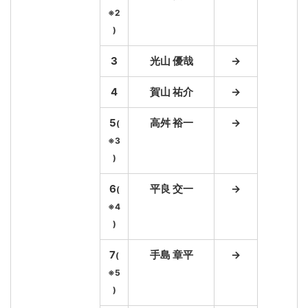
※2
)
3
光山 優哉
→
4
賀山 祐介
→
5
高舛 裕一
→
(
※3
)
6
平良 交一
→
(
※4
)
7
手島 章平
→
(
※5
)