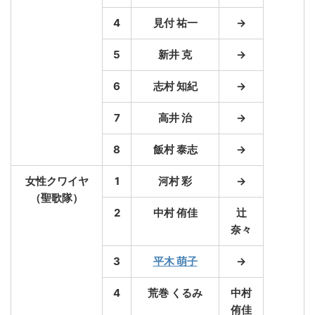
4
見付 祐一
→
5
新井 克
→
6
志村 知紀
→
7
高井 治
→
8
飯村 泰志
→
女性クワイヤ
1
河村 彩
→
（聖歌隊）
2
中村 侑佳
辻
奈々
3
平木 萌子
→
4
荒巻 くるみ
中村
侑佳