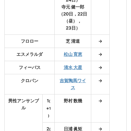
寺元 健一郎
（20日，22日
（昼），
23日）
フロロー
芝 清道
→
エスメラルダ
松山 育恵
→
フィーバス
清水 大星
→
クロパン
吉賀陶馬ワイ
→
ス
男性アンサンブ
1
野村 数幾
→
(
ル
※1
)
2
日浦 眞矩
→
(