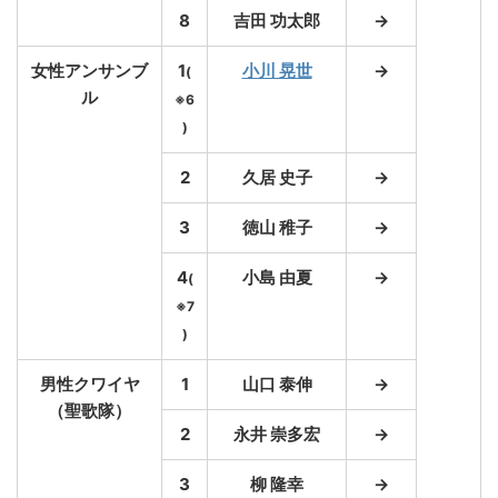
8
吉田 功太郎
→
女性アンサンブ
1
小川 晃世
→
(
ル
※6
)
2
久居 史子
→
3
徳山 稚子
→
4
小島 由夏
→
(
※7
)
男性クワイヤ
1
山口 泰伸
→
（聖歌隊）
2
永井 崇多宏
→
3
柳 隆幸
→