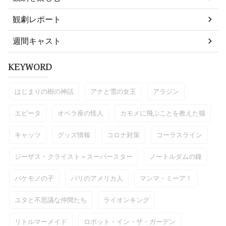
観劇レポート
週間キャスト
KEYWORD
はじまりの樹の神話
アナと雪の女王
アラジン
エビータ
オペラ座の怪人
カモメに飛ぶことを教えた猫
キャッツ
グッズ情報
コロナ対策
コーラスライン
ジーザス・クライスト＝スーパースター
ノートルダムの鐘
バケモノの子
パリのアメリカ人
マンマ・ミーア！
ユタと不思議な仲間たち
ライオンキング
リトルマーメイド
ロボット・イン・ザ・ガーデン