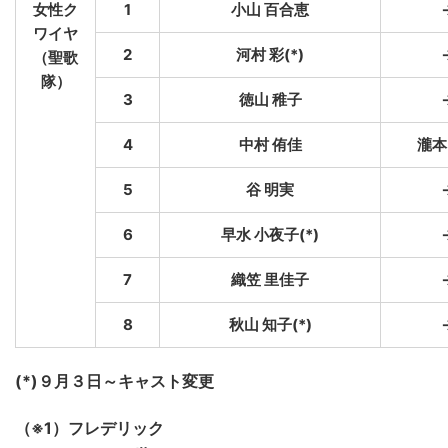
女性ク
1
小山 百合恵
ワイヤ
2
河村 彩(*)
（聖歌
隊）
3
徳山 稚子
4
中村 侑佳
瀧本
5
谷 明実
6
早水 小夜子(*)
7
織笠 里佳子
8
秋山 知子(*)
(
*
)９月３日～キャスト変更
（※1）フレデリック