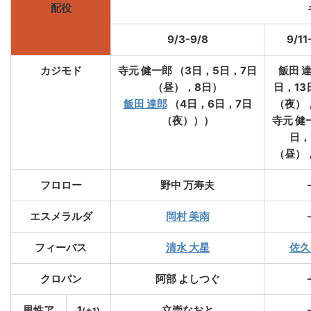
配役
9/3-9/8
9/11
カジモド
寺元 健一郎 （3日，5日，7日
飯田 達
（昼），8日）
日，13
飯田 達郎
（4日，6日，7日
（夜），
（夜）））
寺元 健一
日，
（昼），
フロロー
野中 万寿夫
エスメラルダ
岡村 美南
フィーバス
清水 大星
佐久
クロパン
阿部 よしつぐ
男性ア
1
立崇なおと
(※1)