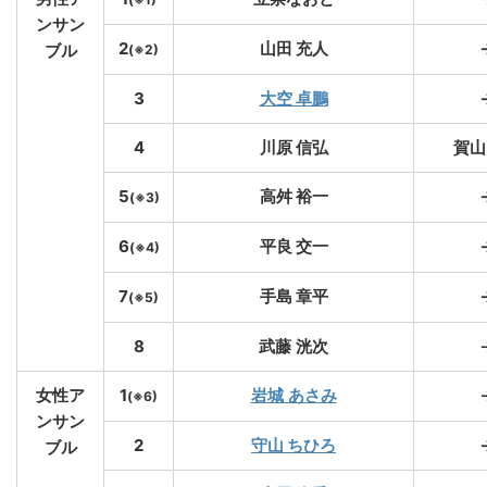
ンサン
2
山田 充人
ブル
(※2)
3
大空 卓鵬
4
川原 信弘
賀山
5
高舛 裕一
(※3)
6
平良 交一
(※4)
7
手島 章平
(※5)
8
武藤 洸次
女性ア
1
岩城 あさみ
(※6)
ンサン
2
守山 ちひろ
ブル