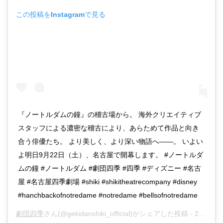
この投稿をInstagramで見る
『ノートルダムの鐘』の稽古場から。 海外クリエイティブ
スタッフによる濃密な稽古により、あらためて作品と向き
合う俳優たち。 より美しく、より深い物語へ――。 いよい
よ明日9月22日（土）、名古屋で開幕します。 #ノートルダ
ムの鐘 #ノートルダム #劇団四季 #四季 #ディズニー #名古
屋 #名古屋四季劇場 #shiki #shikitheatrecompany #disney
#hanchbackofnotredame #notredame #bellsofnotredame
劇団四季
さん(@gekidanshiki_official)がシェアした投稿 -
2018年 9月月21日午前12時06分PDT