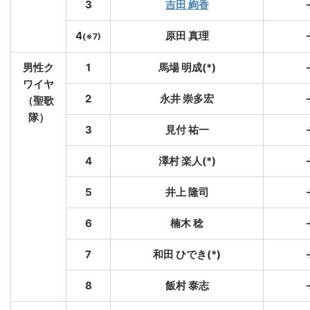
3
吉田 絢香
4
原田 真理
(※7)
男性ク
1
馬場 明成(*)
ワイヤ
2
永井 崇多宏
（聖歌
隊）
3
見付 祐一
4
澤村 楽人(*)
5
井上 隆司
6
楠木 稔
7
和田 ひでき(*)
8
飯村 泰志