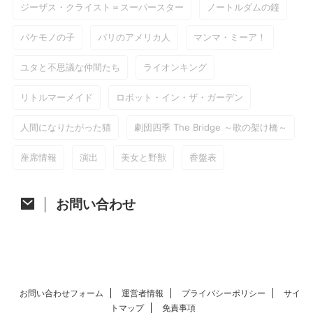
ジーザス・クライスト＝スーパースター
ノートルダムの鐘
バケモノの子
パリのアメリカ人
マンマ・ミーア！
ユタと不思議な仲間たち
ライオンキング
リトルマーメイド
ロボット・イン・ザ・ガーデン
人間になりたがった猫
劇団四季 The Bridge ～歌の架け橋～
座席情報
演出
美女と野獣
香盤表
お問い合わせ
お問い合わせフォーム
運営者情報
プライバシーポリシー
サイ
トマップ
免責事項