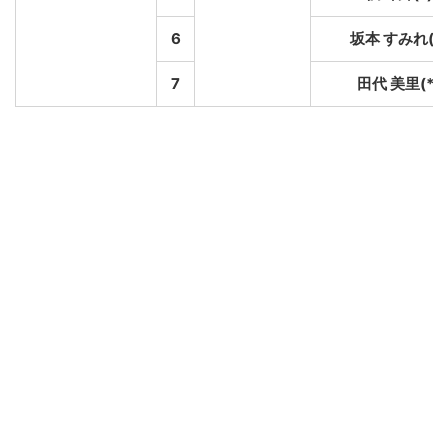
6
坂本 すみれ(*)
7
田代 美里(*)