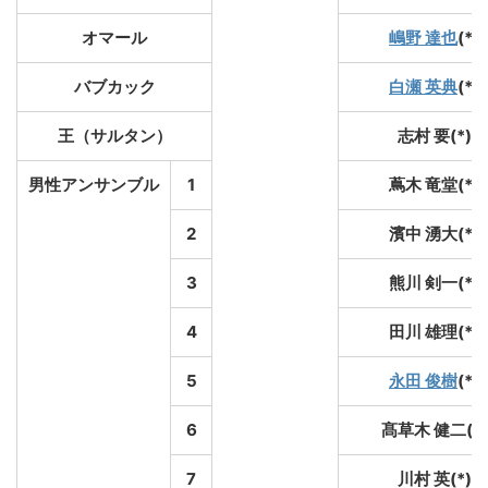
オマール
嶋野 達也
(*)
バブカック
白瀬 英典
(*)
王（サルタン）
志村 要(*)
男性アンサンブル
1
蔦木 竜堂(*)
2
濱中 湧大(*)
3
熊川 剣一(*)
4
田川 雄理(*)
5
永田 俊樹
(*)
6
髙草木 健二(*)
7
川村 英(*)