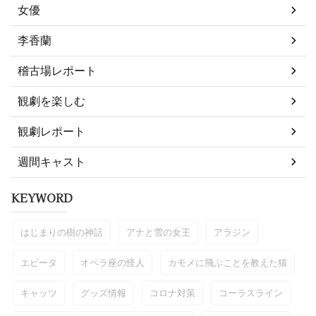
女優
李香蘭
稽古場レポート
観劇を楽しむ
観劇レポート
週間キャスト
KEYWORD
はじまりの樹の神話
アナと雪の女王
アラジン
エビータ
オペラ座の怪人
カモメに飛ぶことを教えた猫
キャッツ
グッズ情報
コロナ対策
コーラスライン