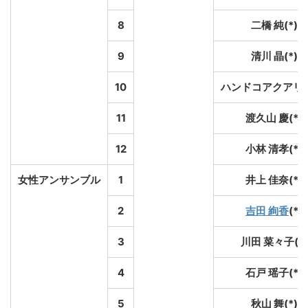
8
二橋 純(*)
9
清川 晶(*)
10
ハンドコアクアリオ
11
渡久山 慶(*)
12
小林 清孝(*)
女性アンサンブル
1
井上 佳奈(*)
2
吉田 絢香
(*)
3
川田 菜々子(*)
4
石戸 瑶子(*)
5
秋山 舞(*)