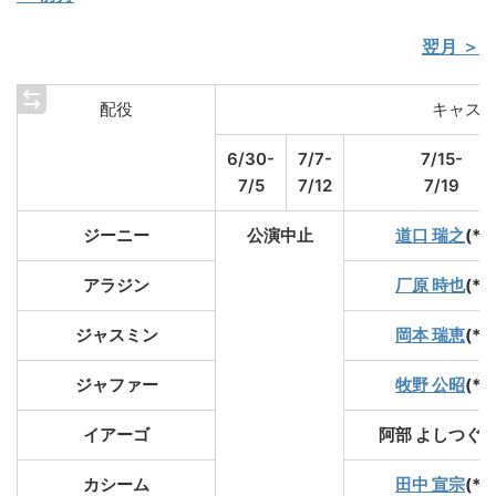
翌月 ＞
配役
キャス
6/30-
7/7-
7/15-
7/5
7/12
7/19
ジーニー
公演中止
道口 瑞之
(*)
アラジン
厂原 時也
(*)
ジャスミン
岡本 瑞恵
(*)
ジャファー
牧野 公昭
(*)
イアーゴ
阿部 よしつぐ(*
カシーム
田中 宣宗
(*)