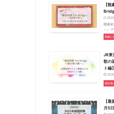
【観劇
Bri
202
開幕初
～』マ
観劇レ
JR東
歌の
ト編
202
稽古場
【最
月5