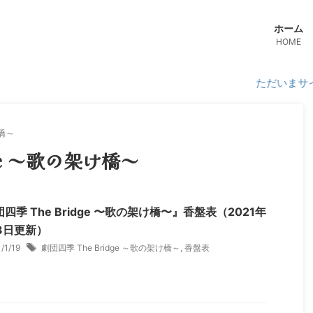
ホーム
HOME
ただいまサイトリニュ
け橋～
dge ～歌の架け橋～
四季 The Bridge 〜歌の架け橋〜』香盤表（2021年
3日更新）
1/1/19
劇団四季 The Bridge ～歌の架け橋～
,
香盤表