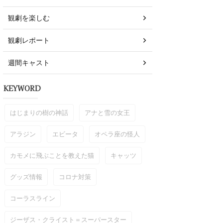
観劇を楽しむ
観劇レポート
週間キャスト
KEYWORD
はじまりの樹の神話
アナと雪の女王
アラジン
エビータ
オペラ座の怪人
カモメに飛ぶことを教えた猫
キャッツ
グッズ情報
コロナ対策
コーラスライン
ジーザス・クライスト＝スーパースター