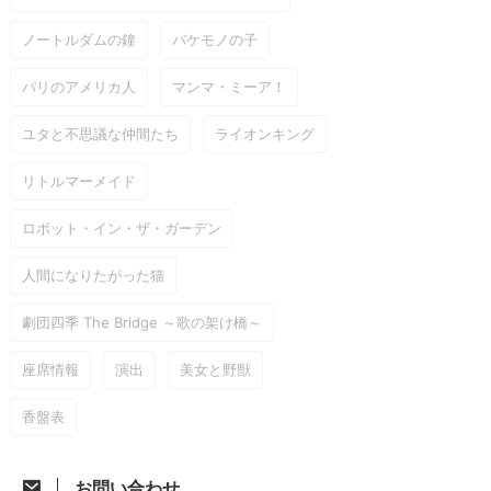
ノートルダムの鐘
バケモノの子
パリのアメリカ人
マンマ・ミーア！
ユタと不思議な仲間たち
ライオンキング
リトルマーメイド
ロボット・イン・ザ・ガーデン
人間になりたがった猫
劇団四季 The Bridge ～歌の架け橋～
座席情報
演出
美女と野獣
香盤表
お問い合わせ