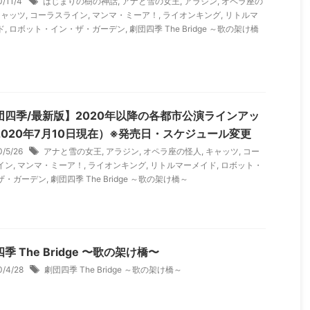
0/11/4
はじまりの樹の神話
,
アナと雪の女王
,
アラジン
,
オペラ座の
キャッツ
,
コーラスライン
,
マンマ・ミーア！
,
ライオンキング
,
リトルマ
ド
,
ロボット・イン・ザ・ガーデン
,
劇団四季 The Bridge ～歌の架け橋
団四季/最新版】2020年以降の各都市公演ラインアッ
2020年7月10日現在）※発売日・スケジュール変更
0/5/26
アナと雪の女王
,
アラジン
,
オペラ座の怪人
,
キャッツ
,
コー
イン
,
マンマ・ミーア！
,
ライオンキング
,
リトルマーメイド
,
ロボット・
ザ・ガーデン
,
劇団四季 The Bridge ～歌の架け橋～
季 The Bridge 〜歌の架け橋〜
0/4/28
劇団四季 The Bridge ～歌の架け橋～