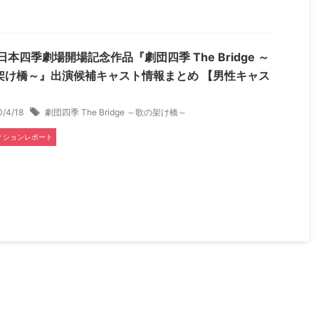
日本四季劇場開場記念作品『劇団四季 The Bridge ～
架け橋～』出演候補キャスト情報まとめ 【男性キャス
】
0/4/18
劇団四季 The Bridge ～歌の架け橋～
ィションレポート