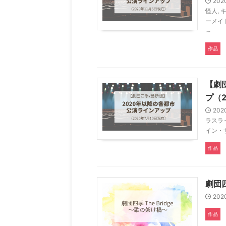
202
怪人
,
ーメイ
～
作品
【劇
プ（
202
ラスラ
イン・
作品
劇団四
202
作品