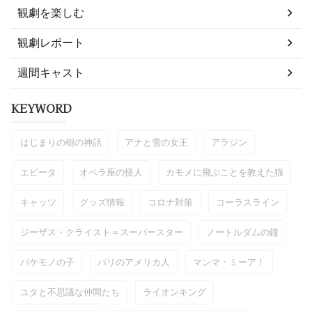
観劇を楽しむ
観劇レポート
週間キャスト
KEYWORD
はじまりの樹の神話
アナと雪の女王
アラジン
エビータ
オペラ座の怪人
カモメに飛ぶことを教えた猫
キャッツ
グッズ情報
コロナ対策
コーラスライン
ジーザス・クライスト＝スーパースター
ノートルダムの鐘
バケモノの子
パリのアメリカ人
マンマ・ミーア！
ユタと不思議な仲間たち
ライオンキング