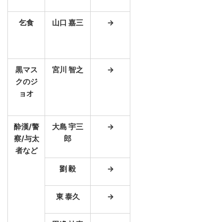
乞食
山口 嘉三
→
黒マス
宮川 智之
→
クのジ
ョオ
酔漢/警
大島 宇三
→
察/与太
郎
者など
劉 毅
→
東 泰久
→