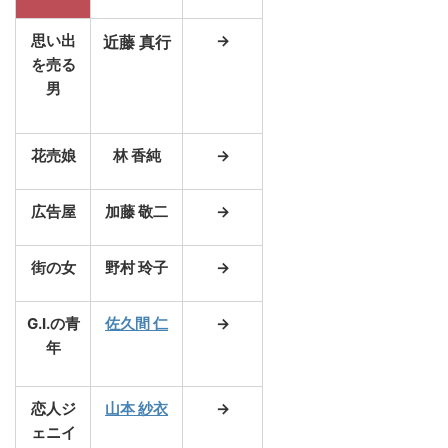
思い出
→
近藤 真行
を売る
男
花売娘
林 香純
→
広告屋
加藤 敬二
→
街の女
野村 玲子
→
G.I.の青
佐久間 仁
→
年
恋人ジ
山本 紗衣
→
ェニイ