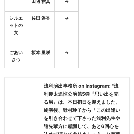
田邊 祐真
→
シルエ
佐田 遥香
→
ットの
女
ごあい
坂本 里咲
→
さつ
浅利演出事務所 on Instagram: "浅
利慶太追悼公演第5弾『思い出を売
る男』は、本日初日を迎えました。
終演後、野村玲子から「この出逢い
を引き合わせて下さった浅利先生や
諸先輩方に感謝して、あと6回心を