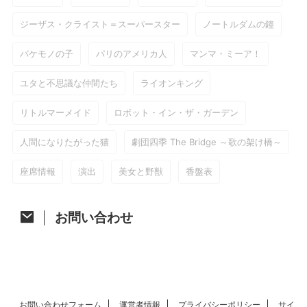
ジーザス・クライスト＝スーパースター
ノートルダムの鐘
バケモノの子
パリのアメリカ人
マンマ・ミーア！
ユタと不思議な仲間たち
ライオンキング
リトルマーメイド
ロボット・イン・ザ・ガーデン
人間になりたがった猫
劇団四季 The Bridge ～歌の架け橋～
座席情報
演出
美女と野獣
香盤表
お問い合わせ
お問い合わせフォーム
運営者情報
プライバシーポリシー
サイ