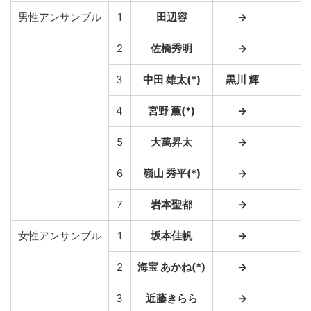
男性アンサンブル
1
田辺容
→
→
2
佐橋秀明
→
→
3
中田 雄太(*)
黒川 輝
→
4
宮野 薫(*)
→
→
5
大萬昇太
→
→
6
嶺山 秀平(*)
→
→
7
岩本聖都
→
→
女性アンサンブル
1
坂本佳帆
→
→
2
海宝 あかね(*)
→
→
3
近藤きらら
→
→