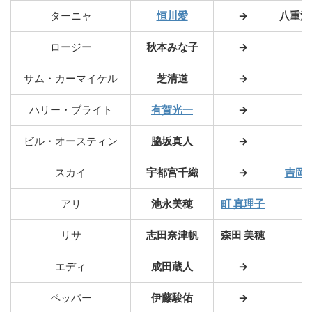
ターニャ
恒川愛
→
八重沢
ロージー
秋本みな子
→
→
サム・カーマイケル
芝清道
→
→
ハリー・ブライト
有賀光一
→
→
ビル・オースティン
脇坂真人
→
→
スカイ
宇都宮千織
→
吉岡 
アリ
池永美穂
町 真理子
→
リサ
志田奈津帆
森田 美穂
→
エディ
成田蔵人
→
→
ペッパー
伊藤駿佑
→
→