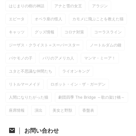
はじまりの樹の神話
アナと雪の女王
アラジン
エビータ
オペラ座の怪人
カモメに飛ぶことを教えた猫
キャッツ
グッズ情報
コロナ対策
コーラスライン
ジーザス・クライスト＝スーパースター
ノートルダムの鐘
バケモノの子
パリのアメリカ人
マンマ・ミーア！
ユタと不思議な仲間たち
ライオンキング
リトルマーメイド
ロボット・イン・ザ・ガーデン
人間になりたがった猫
劇団四季 The Bridge ～歌の架け橋～
座席情報
演出
美女と野獣
香盤表
お問い合わせ