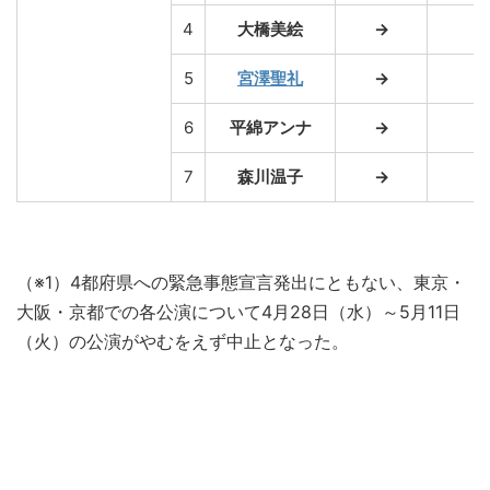
4
大橋美絵
→
→
5
宮澤聖礼
→
→
6
平綿アンナ
→
→
7
森川温子
→
→
（※1）4都府県への緊急事態宣言発出にともない、東京・
大阪・京都での各公演について4月28日（水）～5月11日
（火）の公演がやむをえず中止となった。