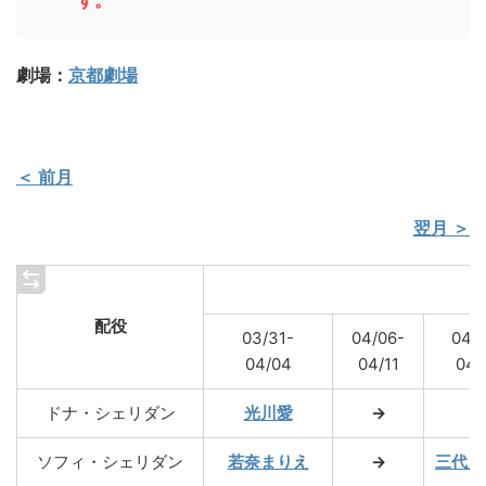
す。
劇場：
京都劇場
＜ 前月
翌月 ＞
配役
03/31-
04/06-
04/1
04/04
04/11
04/
ドナ・シェリダン
光川愛
→
→
ソフィ・シェリダン
若奈まりえ
→
三代川