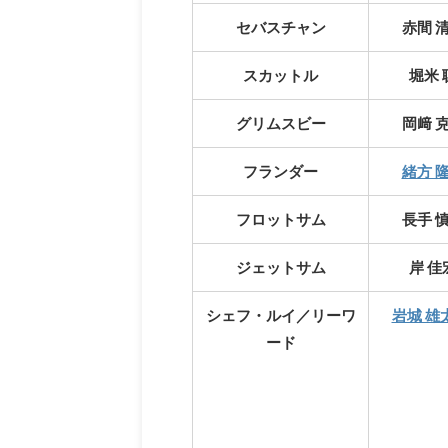
セバスチャン
赤間 
スカットル
堀米 
グリムスビー
岡﨑 
フランダー
緒方 
フロットサム
長手 
ジェットサム
岸 佳
シェフ・ルイ／リーワ
岩城 雄
ード