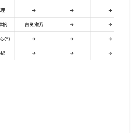
真理
→
→
→
津帆
吉良 淑乃
→
→
ら(*)
→
→
→
早紀
→
→
→