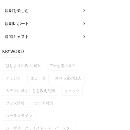
観劇を楽しむ
観劇レポート
週間キャスト
KEYWORD
はじまりの樹の神話
アナと雪の女王
アラジン
エビータ
オペラ座の怪人
カモメに飛ぶことを教えた猫
キャッツ
グッズ情報
コロナ対策
コーラスライン
ジーザス・クライスト＝スーパースター