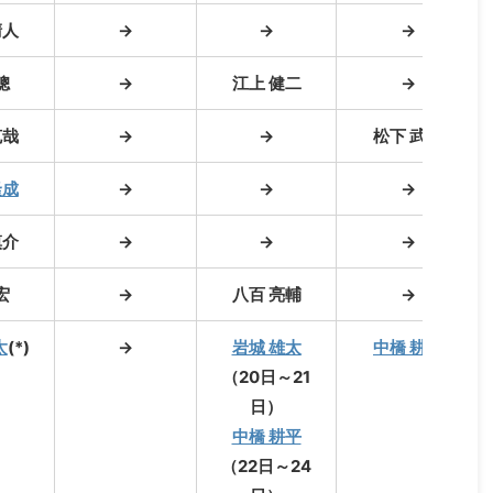
清人
→
→
→
聰
→
江上 健二
→
克哉
→
→
松下 武史
隆成
→
→
→
慎介
→
→
→
宏
→
八百 亮輔
→
太
(*)
→
岩城 雄太
中橋 耕平
（20日～21
日）
中橋 耕平
（22日～24