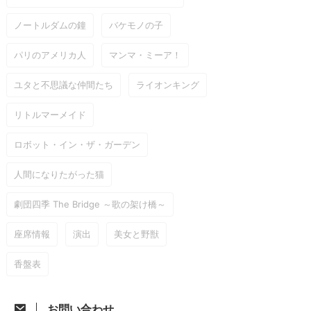
ノートルダムの鐘
バケモノの子
パリのアメリカ人
マンマ・ミーア！
ユタと不思議な仲間たち
ライオンキング
リトルマーメイド
ロボット・イン・ザ・ガーデン
人間になりたがった猫
劇団四季 The Bridge ～歌の架け橋～
座席情報
演出
美女と野獣
香盤表
お問い合わせ