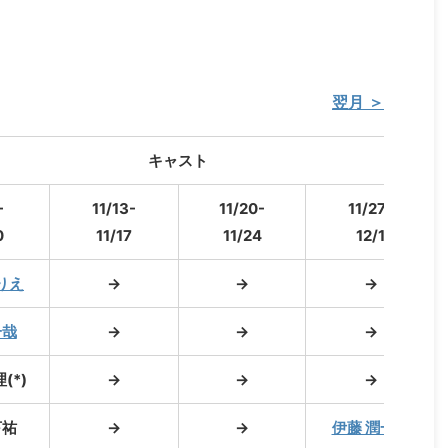
翌月 ＞
キャスト
-
11/13-
11/20-
11/27-
0
11/17
11/24
12/1
りえ
→
→
→
一哉
→
→
→
(*)
→
→
→
亨祐
→
→
伊藤 潤一郎