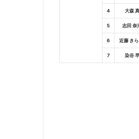
4
大森 
5
志田 奈
6
近藤 きら
7
染谷 