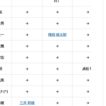
日）
祐
→
→
→
俊秀
→
→
→
俊一
→
権頭 雄太朗
→
数幾
→
→
→
智志
→
→
→
明
→
→
貞松 響
成美
→
→
→
ナ(*)
→
→
→
美穂
三井 莉穂
→
→