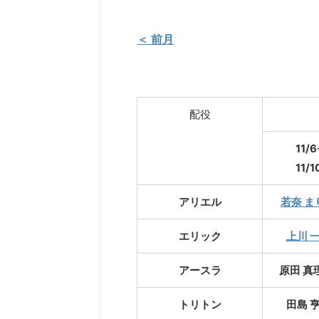
＜ 前月
配役
11/6
11/1
アリエル
若奈 ま
エリック
上川 
アースラ
原田 真理
トリトン
田島 