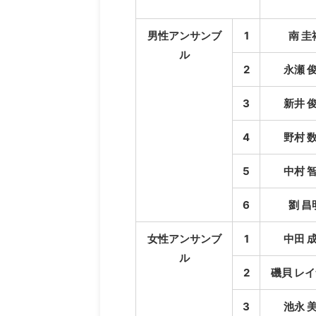
男性アンサンブ
1
南 圭
ル
2
永瀬 
3
新井 
4
野村 
5
中村 
6
劉 昌
女性アンサンブ
1
中田 
ル
2
磯貝 レイ
3
池永 