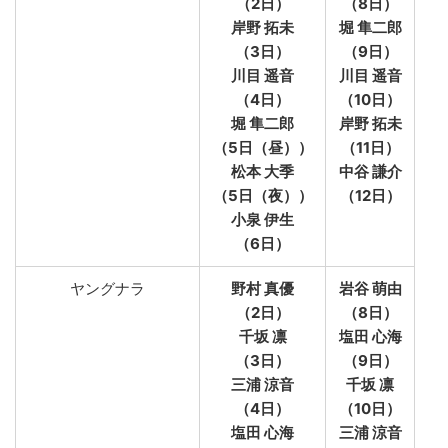
（2日）
（8日）
岸野 拓未
堀 隼二郎
（3日）
（9日）
川目 遥音
川目 遥音
（4日）
（10日）
堀 隼二郎
岸野 拓未
（5日（昼））
（11日）
松本 大季
中谷 謙介
（5日（夜））
（12日）
小泉 伊生
（6日）
ヤングナラ
野村 真優
岩谷 萌由
（2日）
（8日）
千坂 凛
塩田 心海
（3日）
（9日）
三浦 涼音
千坂 凛
（4日）
（10日）
塩田 心海
三浦 涼音