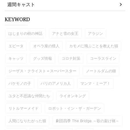
週間キャスト
KEYWORD
はじまりの樹の神話
アナと雪の女王
アラジン
エビータ
オペラ座の怪人
カモメに飛ぶことを教えた猫
キャッツ
グッズ情報
コロナ対策
コーラスライン
ジーザス・クライスト＝スーパースター
ノートルダムの鐘
バケモノの子
パリのアメリカ人
マンマ・ミーア！
ユタと不思議な仲間たち
ライオンキング
リトルマーメイド
ロボット・イン・ザ・ガーデン
人間になりたがった猫
劇団四季 The Bridge ～歌の架け橋～