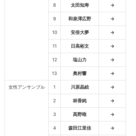
8
太田知寿
→
9
和泉澤広野
→
10
安倍大夢
→
11
日高彬文
→
12
塩山力
→
13
奥村響
→
女性アンサンブル
1
川原晶絵
→
2
林香純
→
3
髙野唯
→
4
森田江里佳
→