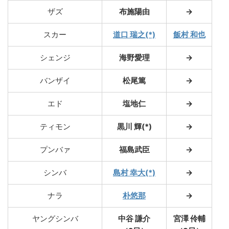
ザズ
布施陽由
→
スカー
道口 瑞之(*)
飯村 和也
シェンジ
海野愛理
→
バンザイ
松尾篤
→
エド
塩地仁
→
ティモン
黒川 輝(*)
→
プンバァ
福島武臣
→
シンバ
島村 幸大(*)
→
ナラ
朴悠那
→
ヤングシンバ
中谷 謙介
宮澤 伶輔