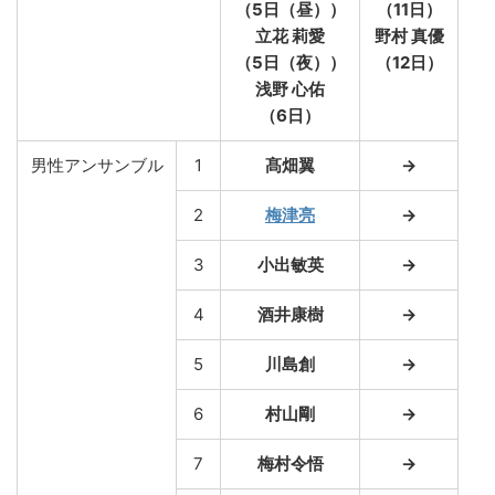
（5日（昼））
（11日）
立花 莉愛
野村 真優
（5日（夜））
（12日）
浅野 心佑
（6日）
男性アンサンブル
1
髙畑翼
→
2
梅津亮
→
3
小出敏英
→
4
酒井康樹
→
5
川島創
→
6
村山剛
→
7
梅村令悟
→