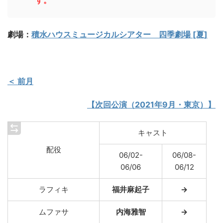
す。
劇場：
積水ハウスミュージカルシアター 四季劇場 [夏]
＜ 前月
【次回公演（2021年9月・東京）】
キャスト
配役
06/02-
06/08-
06/06
06/12
ラフィキ
福井麻起子
→
ムファサ
内海雅智
→