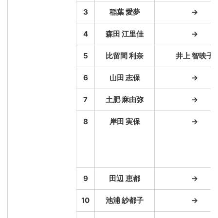
3
稲葉 愛夢
→
4
森田 江里佳
→
5
比留間 利奈
井上 智映子
6
山田 志保
→
7
土肥 麻由弥
→
8
岸田 実保
→
9
田辺 恵都
→
10
池浦 紗都子
→