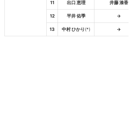
11
出口 恵理
井藤 湊香
12
平井 佑季
→
13
中村 ひかり
(*)
→