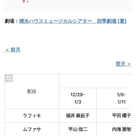
す。
劇場：
積水ハウスミュージカルシアター 四季劇場 [夏]
＜ 前月
翌月 ＞
配役
12/29-
1/6-
1/3
1/11
ラフィキ
福井 麻起子
平田 曜子
ムファサ
平山 信二
内海 雅智