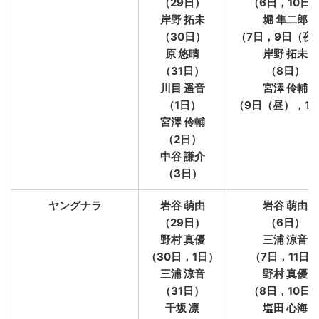
（29日）
（6日，10日
岸野 拓未
堀 隼二郎
（30日）
（7日，9日（夜
原 悠晴
岸野 拓未
（31日）
（8日）
川目 遥音
宮澤 伶輔
（1日）
（9日（昼），11
宮澤 伶輔
（2日）
中谷 謙介
（3日）
ヤングナラ
岩谷 萌由
岩谷 萌由
（29日）
（6日）
野村 真優
三浦 涼音
（30日，1日）
（7日，11日
三浦 涼音
野村 真優
（31日）
（8日，10日
千坂 凛
塩田 心海