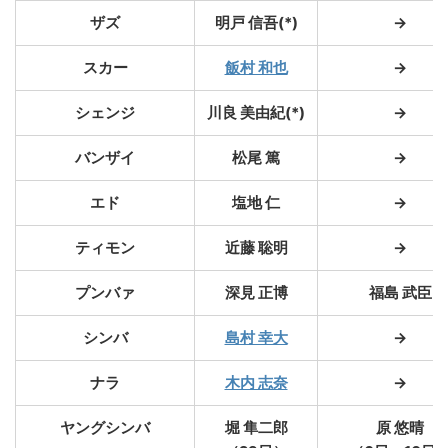
ザズ
明戸 信吾(*)
→
スカー
飯村 和也
→
シェンジ
川良 美由紀(*)
→
バンザイ
松尾 篤
→
エド
塩地 仁
→
ティモン
近藤 聡明
→
プンバァ
深見 正博
福島 武臣
シンバ
島村 幸大
→
ナラ
木内 志奈
→
ヤングシンバ
堀 隼二郎
原 悠晴