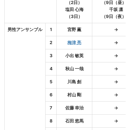
（2日）
（9日（昼）
塩田 心海
千坂 凛
（3日）
（9日（夜）
男性アンサンブル
1
宮野 薫
→
2
梅津 亮
→
3
小出 敏英
→
4
秋山 一哉
→
5
川島 創
→
6
村山 剛
→
7
佐藤 幸治
→
8
石田 悠馬
→