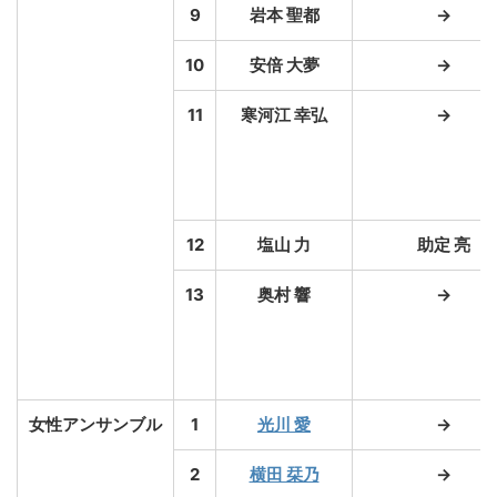
9
岩本 聖都
→
10
安倍 大夢
→
11
寒河江 幸弘
→
12
塩山 力
助定 亮
13
奥村 響
→
女性アンサンブル
1
光川 愛
→
2
横田 栞乃
→