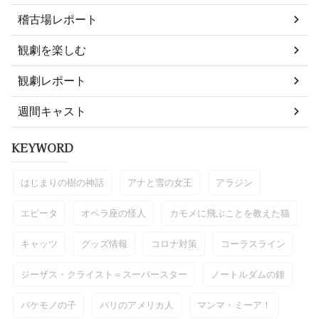
稽古場レポート
観劇を楽しむ
観劇レポート
週間キャスト
KEYWORD
はじまりの樹の神話
アナと雪の女王
アラジン
エビータ
オペラ座の怪人
カモメに飛ぶことを教えた猫
キャッツ
グッズ情報
コロナ対策
コーラスライン
ジーザス・クライスト＝スーパースター
ノートルダムの鐘
バケモノの子
パリのアメリカ人
マンマ・ミーア！