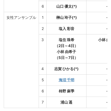
6
山口 優太(*)
→
女性アンサンブル
1
榊山 玲子(*)
→
2
塩入 彩音
→
3
塩住 珠希
小林 由
（2日～4日）
小林 由希子
（5日～7日）
4
志賀 ひかる(*)
→
5
海沼 千明
→
6
柿野 麻季
→
7
浦山 遥
→