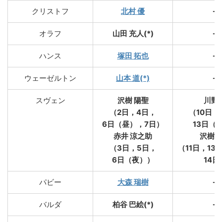
クリストフ
北村 優
→
オラフ
山田 充人(*)
→
ハンス
塚田 拓也
→
ウェーゼルトン
山本 道(*)
→
スヴェン
沢樹 陽聖
川野 
（2日，4日，
（10日，
6日（昼），7日）
13日（
赤井 涼之助
沢樹 
（3日，5日，
（11日，13
6日（夜））
14日
パビー
大森 瑞樹
→
バルダ
柏谷 巴絵(*)
→