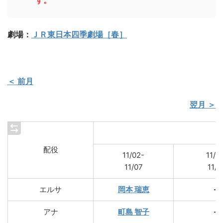
す。
劇場：
ＪＲ東日本四季劇場［春］
＜ 前月
翌月 ＞
配役
11/02-
11/1
11/07
11/1
エルサ
岡本 瑞恵
→
アナ
町島 智子
→