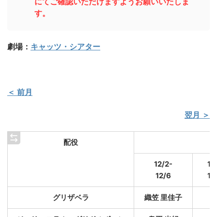
にてご確認いただけますようお願いいたしま
す。
劇場：
キャッツ・シアター
＜ 前月
翌月 ＞
配役
12/2-
12
12/6
12
グリザベラ
織笠 里佳子