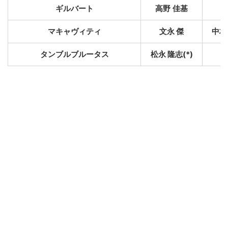
ギルバート
高野 佳基
マキャヴィティ
文永 傑
中村
タンブルブルータス
松永 隆志(*)