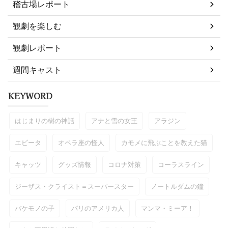
稽古場レポート
観劇を楽しむ
観劇レポート
週間キャスト
KEYWORD
はじまりの樹の神話
アナと雪の女王
アラジン
エビータ
オペラ座の怪人
カモメに飛ぶことを教えた猫
キャッツ
グッズ情報
コロナ対策
コーラスライン
ジーザス・クライスト＝スーパースター
ノートルダムの鐘
バケモノの子
パリのアメリカ人
マンマ・ミーア！