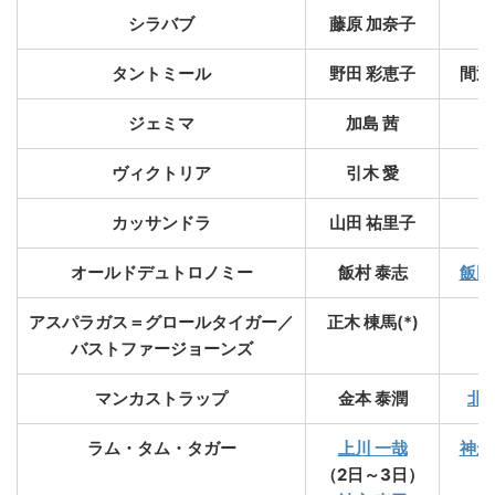
シラバブ
藤原 加奈子
タントミール
野田 彩恵子
間辺
ジェミマ
加島 茜
ヴィクトリア
引木 愛
カッサンドラ
山田 祐里子
オールドデュトロノミー
飯村 泰志
飯田
アスパラガス＝グロールタイガー／
正木 棟馬
(*)
バストファージョーンズ
マンカストラップ
金本 泰潤
北村
ラム・タム・タガー
上川 一哉
神永
（2日～3日）