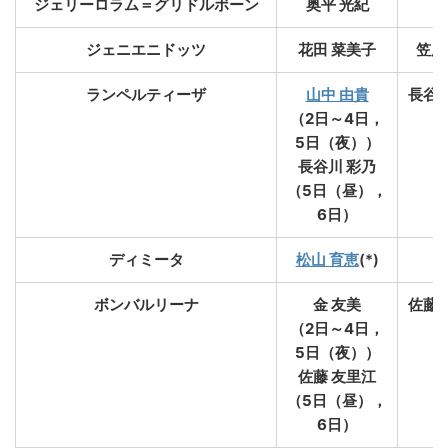
ジェリーロラム＝グリドルボーン
奥平 光紀
ジェニエニドッツ
花田 菜美子
笠原
ランペルティーザ
山中 由貴
長谷川
（2日～4日，
5日（夜））
長谷川 彩乃
（5日（昼），
6日）
ディミータ
松山 育恵
(*)
ボンバルリーナ
金 友美
佐藤 
（2日～4日，
5日（夜））
佐藤 友里江
（5日（昼），
6日）