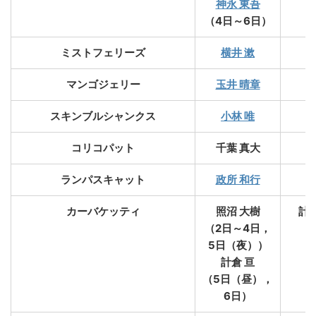
神永 東吾
（4日～6日）
ミストフェリーズ
横井 漱
マンゴジェリー
玉井 晴章
スキンブルシャンクス
小林 唯
コリコパット
千葉 真大
ランパスキャット
政所 和行
カーバケッティ
照沼 大樹
計倉
（2日～4日，
5日（夜））
計倉 亘
（5日（昼），
6日）