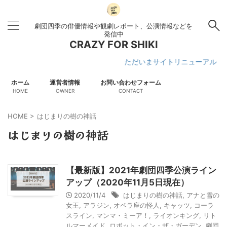
劇団四季の俳優情報や観劇レポート、公演情報などを
発信中
CRAZY FOR SHIKI
ただいまサイトリニューアル作業中
ホーム
運営者情報
お問い合わせフォーム
HOME
OWNER
CONTACT
HOME
>
はじまりの樹の神話
はじまりの樹の神話
【最新版】2021年劇団四季公演ライン
アップ（2020年11月5日現在）
2020/11/4
はじまりの樹の神話
,
アナと雪の
女王
,
アラジン
,
オペラ座の怪人
,
キャッツ
,
コーラ
スライン
,
マンマ・ミーア！
,
ライオンキング
,
リト
ルマーメイド
,
ロボット・イン・ザ・ガーデン
,
劇団