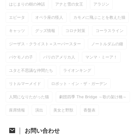
はじまりの樹の神話
アナと雪の女王
アラジン
エビータ
オペラ座の怪人
カモメに飛ぶことを教えた猫
キャッツ
グッズ情報
コロナ対策
コーラスライン
ジーザス・クライスト＝スーパースター
ノートルダムの鐘
バケモノの子
パリのアメリカ人
マンマ・ミーア！
ユタと不思議な仲間たち
ライオンキング
リトルマーメイド
ロボット・イン・ザ・ガーデン
人間になりたがった猫
劇団四季 The Bridge ～歌の架け橋～
座席情報
演出
美女と野獣
香盤表
お問い合わせ