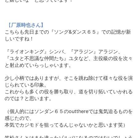
【
厂原時也さん】
こちらも先日までの『ソング&ダンス６５』
での記憶が新
しいですね！
『ライオンキング』シンバ、『アラジン』アラジン、
『
ユタと不思議な仲間たち』ユタなど、
主役級の役を次々
と射止めていらっしゃいます。
少し小柄ではありますが、
そこを跳ね除けて様々な役を演
じられている印象。
これからも多くの役を勝ち取り、道を切り拓いていかれる
のでは？
と思います。
（
個人的にはソンダン６５のoutthereでは鬼気迫るものを
感
じたので、
本気でカジモドを狙ってるんじゃないかと思います笑）
笠松さんとはまた違ったゾルバになるのではないでしょう