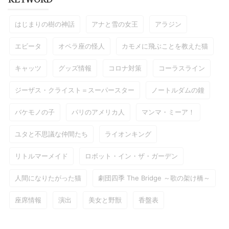
はじまりの樹の神話
アナと雪の女王
アラジン
エビータ
オペラ座の怪人
カモメに飛ぶことを教えた猫
キャッツ
グッズ情報
コロナ対策
コーラスライン
ジーザス・クライスト＝スーパースター
ノートルダムの鐘
バケモノの子
パリのアメリカ人
マンマ・ミーア！
ユタと不思議な仲間たち
ライオンキング
リトルマーメイド
ロボット・イン・ザ・ガーデン
人間になりたがった猫
劇団四季 The Bridge ～歌の架け橋～
座席情報
演出
美女と野獣
香盤表