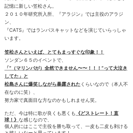
記憶に新しい笠松さん。
２０１０年研究所入所、『アラジン』では主役のアラジ
ン、
『CATS』
ではランパスキャットなどを演じていらっしゃ
います。
笠松さんといえば、とてもまっすぐな印象！！
ソンダン６５のイベントで、
「“（マリンバが）全然できません〜〜
！！！”って大泣き
してた」
と
松島さんに爆笑しながら暴露された
くらいなので（本人不
在なのに笑）、
努力家で真面目な方なのかもしれません笑。
ただ、今は特に歌が良くも悪くも
《どストレート！直
球！》
な感じなので、
個人的にはここで主役を勝ち取って、
一皮も二皮も剥ける
と嬉しいなーと思っています！