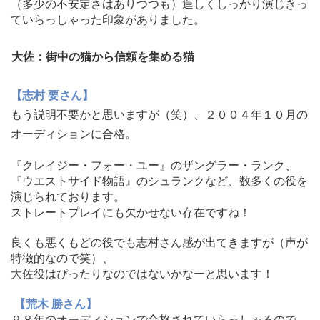
（
多少の不安定さはありつつも）
逞しくしっかり演じきっ
ていらっしゃった印象がありました。
大佐：街中の猫から信頼を集める猫
【志村 要さん】
もう説明不要かと思いますが（笑）、２００４年１０月の
オーディションに合格。
『クレイジー・フォー・
ユー』のザングラー・ランク、
『ウエストサイド物語』
のシュランクなど、数多くの役を
演じられております。
ストレートプレイにも欠かせない存在ですね！
良くも悪くもどの役でも志村さん感が出てきますが（声が
特徴的なので笑）、
大佐役はぴったりなのではないかなーと思います！
【荒木 勝さん】
９８年のオーディションで合格されていらっしゃるので、