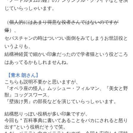
『ノートルダムの鐘』
のアンサンブル・クワイヤなどを演
じていらっしゃいます。
（
個人的にはあまり得意な役者さんではないのですが
爆
）、
セバスチャンの時はついつい面倒をみてしまうお世話役と
いうよりも、
結構神経質で細かい印象だったので学者猫という役どころ
はあってるかもしれませんね。
【青木 朗さん】
こちらも説明不要かと思いますが、
『オペラ座の怪人』
ムッシュー・フィルマン、『美女と野
獣』コッグスワース、
『
壁抜け男』の部長などを演じていらっしゃいます。
結構怒りっぽい役柄が多い印象ですが、
今回も＂
百科事典に書いてあることをバカにされると怒り
出す"
という役柄だそうで笑。